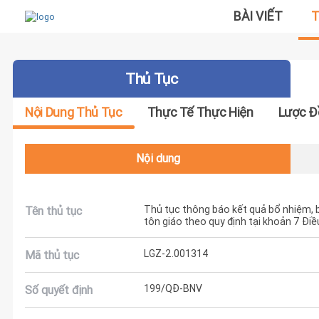
BÀI VIẾT
T
Thủ Tục
Nội Dung Thủ Tục
Thực Tế Thực Hiện
Lược Đ
Nội dung
Thủ tục thông báo kết quả bổ nhiệm, 
Tên thủ tục
tôn giáo theo quy định tại khoản 7 Điề
LGZ-2.001314
Mã thủ tục
199/QĐ-BNV
Số quyết định