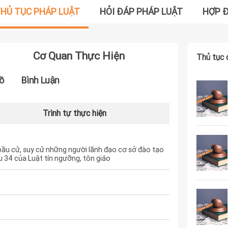
HỦ TỤC PHÁP LUẬT
HỎI ĐÁP PHÁP LUẬT
HỢP 
Cơ Quan Thực Hiện
Thủ tục 
ồ
Bình Luận
Trình tự thực hiện
bầu cử, suy cử những người lãnh đạo cơ sở đào tạo
u 34 của Luật tín ngưỡng, tôn giáo