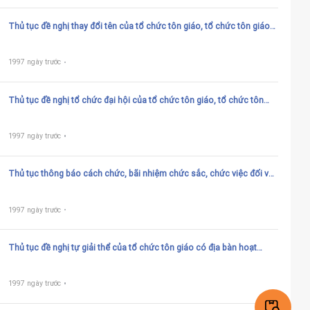
Thủ tục đề nghị thay đổi tên của tổ chức tôn giáo, tổ chức tôn giáo
trực thuộc có địa bàn hoạt động ở nhiều tỉnh
1997 ngày trước
Thủ tục đề nghị tổ chức đại hội của tổ chức tôn giáo, tổ chức tôn
giáo trực thuộc, tổ chức được cấp chứng nhận đăng ký hoạt động
tôn giáo có địa bàn hoạt động ở một huyện
1997 ngày trước
Thủ tục thông báo cách chức, bãi nhiệm chức sắc, chức việc đối với
các trường hợp quy định tại khoản 1 Điều 33 và khoản 1 Điều 34 của
Luật tín ngưỡng, tôn giáo
1997 ngày trước
Thủ tục đề nghị tự giải thể của tổ chức tôn giáo có địa bàn hoạt
động ở nhiều tỉnh theo quy định của hiến chương
1997 ngày trước