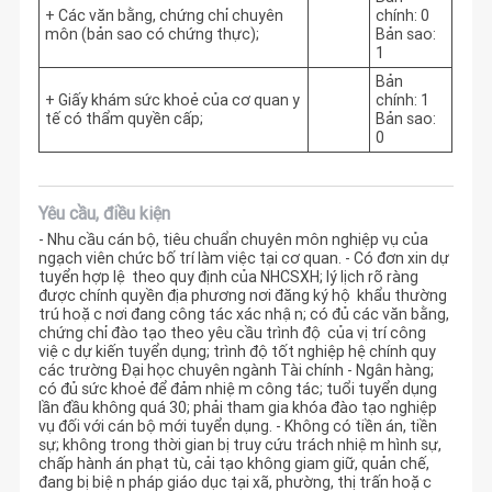
+ Các văn bằng, chứng chỉ chuyên
chính: 0
môn (bản sao có chứng thực);
Bản sao:
1
Bản
+ Giấy khám sức khoẻ của cơ quan y
chính: 1
tế có thẩm quyền cấp;
Bản sao:
0
Yêu cầu, điều kiện
- Nhu cầu cán bộ, tiêu chuẩn chuyên môn nghiệp vụ của
ngạch viên chức bố trí làm việc tại cơ quan. - Có đơn xin dự
tuyển hợp lệ theo quy định của NHCSXH; lý lịch rõ ràng
được chính quyền địa phương nơi đăng ký hộ khẩu thường
trú hoặc nơi đang công tác xác nhận; có đủ các văn bằng,
chứng chỉ đào tạo theo yêu cầu trình độ của vị trí công
việc dự kiến tuyển dụng; trình độ tốt nghiệp hệ chính quy
các trường Đại học chuyên ngành Tài chính - Ngân hàng;
có đủ sức khoẻ để đảm nhiệm công tác; tuổi tuyển dụng
lần đầu không quá 30; phải tham gia khóa đào tạo nghiệp
vụ đối với cán bộ mới tuyển dụng. - Không có tiền án, tiền
sự; không trong thời gian bị truy cứu trách nhiệm hình sự,
chấp hành án phạt tù, cải tạo không giam giữ, quản chế,
đang bị biện pháp giáo dục tại xã, phường, thị trấn hoặc