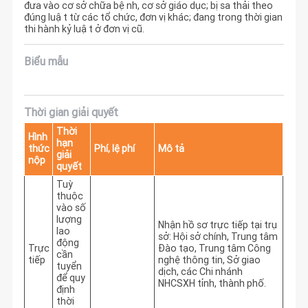
đưa vào cơ sở chữa bệnh, cơ sở giáo dục; bị sa thải theo
đúng luật từ các tổ chức, đơn vị khác; đang trong thời gian
thi hành kỷ luật ở đơn vị cũ.
Biểu mẫu
Thời gian giải quyết
Thời
Hình
hạn
thức
Phí, lệ phí
Mô tả
giải
nộp
quyết
Tuỳ
thuộc
vào số
lượng
Nhận hồ sơ trực tiếp tại trụ 
lao
sở: Hội sở chính, Trung tâm 
động
Trực
Đào tạo, Trung tâm Công 
cần
tiếp
nghệ thông tin, Sở giao 
tuyển
dịch, các Chi nhánh 
để quy
NHCSXH tỉnh, thành phố.
định
thời