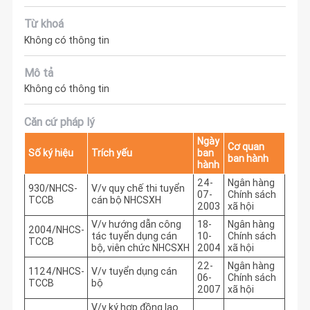
Từ khoá
Không có thông tin
Mô tả
Không có thông tin
Căn cứ pháp lý
Ngày
Cơ quan
Số ký hiệu
Trích yếu
ban
ban hành
hành
24-
Ngân hàng
930/NHCS-
V/v quy chế thi tuyển
07-
Chính sách
TCCB
cán bộ NHCSXH
2003
xã hội
V/v hướng dẫn công
18-
Ngân hàng
2004/NHCS-
tác tuyển dụng cán
10-
Chính sách
TCCB
bộ, viên chức NHCSXH
2004
xã hội
22-
Ngân hàng
1124/NHCS-
V/v tuyển dụng cán
06-
Chính sách
TCCB
bộ
2007
xã hội
V/v ký hợp đồng lao