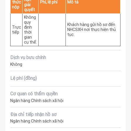
thức
Phí, lệ phí
Mô tả
giải
nộp
quyết
Không
quy
Khách hàng gửi hồ sơ đến 
Trực
định
NHCSXH nơi thực hiện thủ 
tiếp
thời
tục.
gian
cụ thể.
Dịch vụ bưu chính
Không
Lệ phí (đồng)
Cơ quan có thẩm quyền
Ngân hàng Chính sách xã hội
Địa chỉ tiếp nhận hồ sơ
Ngân hàng Chính sách xã hội