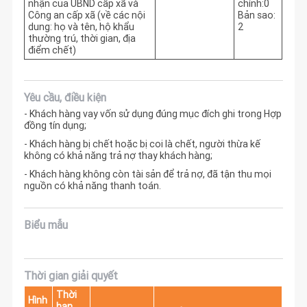
nhận của UBND cấp xã và
chính:0
Công an cấp xã (về các nội
Bản sao:
dung: họ và tên, hộ khẩu
2
thường trú, thời gian, địa
điểm chết)
Yêu cầu, điều kiện
- Khách hàng vay vốn sử dụng đúng mục đích ghi trong Hợp
đồng tín dụng;
- Khách hàng bị chết hoặc bị coi là chết, người thừa kế
không có khả năng trả nợ thay khách hàng;
- Khách hàng không còn tài sản để trả nợ, đã tận thu mọi
nguồn có khả năng thanh toán.
Biểu mẫu
Thời gian giải quyết
Thời
Hình
hạn