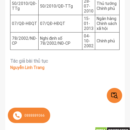
28-
50/2010/QĐ-
Thủ tướng
50/2010/QĐ-TTg
07-
TTg
Chính phủ
2010
15-
Ngân hàng
07/QĐ-HĐQT
07/QĐ-HĐQT
01-
Chính sách
2013
xã hội
04-
78/2002/NĐ-
Nghị định số
10-
Chính phủ
CP
78/2002/NĐ-CP
2002
Tác giả bài thủ tục
Nguyễn Linh Trang
0888889366