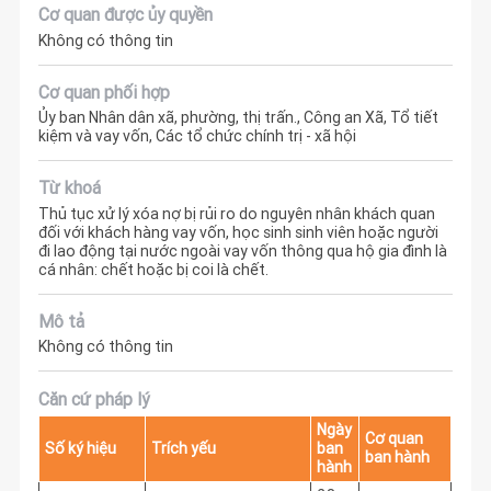
Cơ quan được ủy quyền
Không có thông tin
Cơ quan phối hợp
Ủy ban Nhân dân xã, phường, thị trấn., Công an Xã, Tổ tiết
kiệm và vay vốn, Các tổ chức chính trị - xã hội
Từ khoá
Thủ tục xử lý xóa nợ bị rủi ro do nguyên nhân khách quan
đối với khách hàng vay vốn, học sinh sinh viên hoặc người
đi lao động tại nước ngoài vay vốn thông qua hộ gia đình là
cá nhân: chết hoặc bị coi là chết.
Mô tả
Không có thông tin
Căn cứ pháp lý
Ngày
Cơ quan
Số ký hiệu
Trích yếu
ban
ban hành
hành