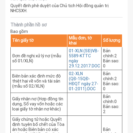
Quyết định phê duyệt của Chủ tịch Hội đồng quản trị
NHCSXH.
Thành phần hồ sơ
Bao gồm
Mẫu đơn, tờ
Tên giấy tờ
Số lượng
khai
01-XLN (SĐ)VB-
Bản
Đơn đề nghị xử lý nợ (mẫu
5589-KTTC
chính:2
số 01/XLN)
ngày
Bản sao:
29.12.2017.DOC
0
02-XLN
Bản
Biên bản xác định mức độ
(QĐ-15QĐ-
chính:2
thiệt hại về vốn và tài sản
HĐQT ngày 27-
Bản sao:
(mẫu số 02/XLN)
01-2011).DOC
0
Bản
Giấy nhận nợ (Hợp đồng tín
chính:0
dụng, Sổ vay vốn hoặc các
Bản sao:
loại giấy tờ nhận nợ khác)
2
Giấy chứng tử hoặc Quyết
định tuyên bố chết của Tòa
án hoặc Biên bản có xác
Bản