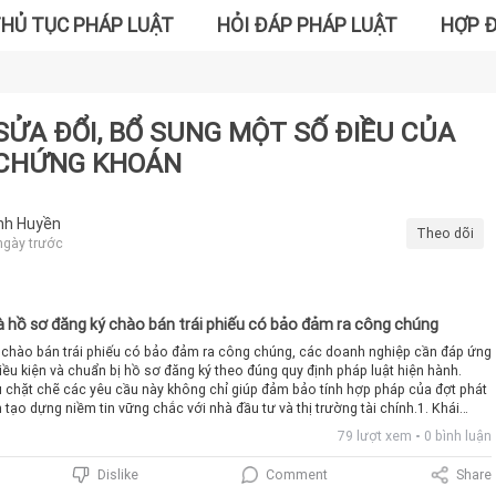
HỦ TỤC PHÁP LUẬT
HỎI ĐÁP PHÁP LUẬT
HỢP 
SỬA ĐỔI, BỔ SUNG MỘT SỐ ĐIỀU CỦA
 CHỨNG KHOÁN
nh Huyền
Theo dõi
ngày trước
và hồ sơ đăng ký chào bán trái phiếu có bảo đảm ra công chúng
 chào bán trái phiếu có bảo đảm ra công chúng, các doanh nghiệp cần đáp ứng
iều kiện và chuẩn bị hồ sơ đăng ký theo đúng quy định pháp luật hiện hành.
ủ chặt chẽ các yêu cầu này không chỉ giúp đảm bảo tính hợp pháp của đợt phát
tạo dựng niềm tin vững chắc với nhà đầu tư và thị trường tài chính.1. Khái
 phiếu có bảo đảmTheo khoản 8 Điều 3 Nghị định 155/2020/NĐ-CP, trái phiếu có
79 lượt xem
0 bình luận
oại trái phiếu được bảo đảm thanh toán toàn bộ hoặc một phần lãi, gốc khi đến
 sản của tổ chức phát hành hoặc tài sản của bên thứ ba theo quy định của
Comment
Share
Dislike
 giao dịch bảo đảm. Ngoài ra, trái phiếu có thể được bảo lãnh thanh toán theo