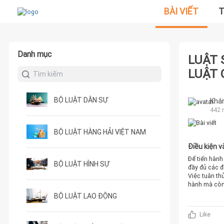
BÀI VIẾT
T
Danh mục
LUẬT 
LUẬT
BỘ LUẬT DÂN SỰ
Khá
442 
BỘ LUẬT HÀNG HẢI VIỆT NAM
Điều kiện 
Để tiến hành
BỘ LUẬT HÌNH SỰ
đầy đủ các đ
Việc tuân th
hành mà còn 
niệm về trái
BỘ LUẬT LAO ĐỘNG
bảo đảm là l
hạn bằng tài
Like
pháp luật về