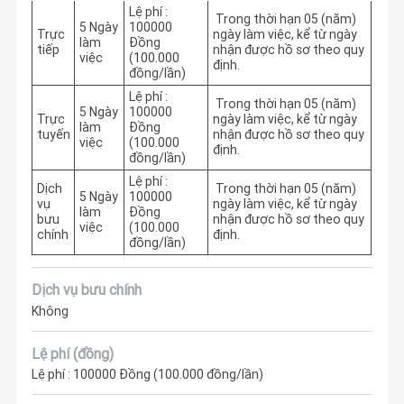
Lệ phí :
 Trong thời hạn 05 (năm) 
5 Ngày
100000
Trực
ngày làm việc, kể từ ngày 
làm
Đồng
tiếp
nhận được hồ sơ theo quy 
việc
(100.000
định.
đồng/lần)
Lệ phí :
 Trong thời hạn 05 (năm) 
5 Ngày
100000
Trực
ngày làm việc, kể từ ngày 
làm
Đồng
tuyến
nhận được hồ sơ theo quy 
việc
(100.000
định.
đồng/lần)
Lệ phí :
Dịch
 Trong thời hạn 05 (năm) 
5 Ngày
100000
vụ
ngày làm việc, kể từ ngày 
làm
Đồng
bưu
nhận được hồ sơ theo quy 
việc
(100.000
chính
định.
đồng/lần)
Dịch vụ bưu chính
Không
Lệ phí (đồng)
Lệ phí : 100000 Đồng (100.000 đồng/lần)