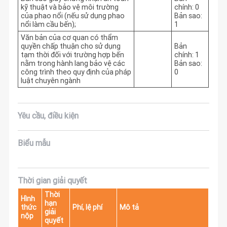
kỹ thuật và bảo vệ môi trường
chính: 0
của phao nổi (nếu sử dụng phao
Bản sao:
nổi làm cầu bến);
1
Văn bản của cơ quan có thẩm
quyền chấp thuận cho sử dụng
Bản
tạm thời đối với trường hợp bến
chính: 1
nằm trong hành lang bảo vệ các
Bản sao:
công trình theo quy định của pháp
0
luật chuyên ngành
Yêu cầu, điều kiện
Biểu mẫu
Thời gian giải quyết
Thời
Hình
hạn
thức
Phí, lệ phí
Mô tả
giải
nộp
quyết