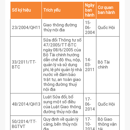
Ngày
Cơ quan
Số ký hiệu
Trích yếu
ban
ban hành
hành
15-
Giao thông đường
23/2004/QH11
06-
Quốc Hội
thủy nội địa
2004
Sửa đổi Thông tư số
47/2005/TT-BTC
ngày 08/6/2005 của
Bộ Tài chính hướng
dẫn chế độ thu, nộp,
14-
33/2011/TT-
Bộ Tài
quản lý và sử dụng
03-
BTC
chính
phí, lệ phí quản lý nhà
2011
nước về đảm bảo
trật tự, an toàn giao
thông đường thuỷ
nội địa
Luật Sửa đổi, bổ
17-
sung một số điều
48/2014/QH13
06-
Quốc Hội
của Luật Giao thông
2014
đường thủy nội địa
Quy định về quản lý
17-
Bộ Giao
50/2014/TT-
cảng, bến thủy nội
10-
thông vận
BGTVT
địa
2014
tải