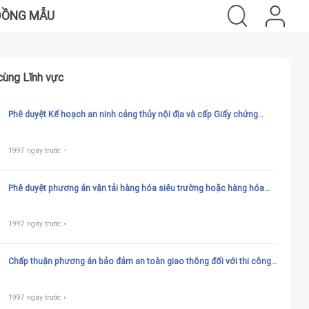
ĐỒNG MẪU
cùng Lĩnh vực
Phê duyệt Kế hoạch an ninh cảng thủy nội địa và cấp Giấy chứng
nhận phù hợp an ninh cảng thủy nội địa
1997 ngày trước
Phê duyệt phương án vận tải hàng hóa siêu trường hoặc hàng hóa
siêu trọng trên đường thủy nội địa
1997 ngày trước
Chấp thuận phương án bảo đảm an toàn giao thông đối với thi công
công trình bảo đảm an ninh, quốc phòng trên đường thủy nội địa
quốc gia
1997 ngày trước