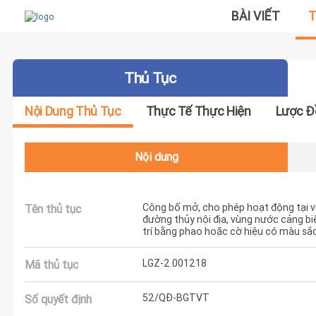
BÀI VIẾT
T
Thủ Tục
Nội Dung Thủ Tục
Thực Tế Thực Hiện
Lược Đ
Nội dung
Công bố mở, cho phép hoạt động tại 
Tên thủ tục
đường thủy nội địa, vùng nước cảng bi
trí bằng phao hoặc cờ hiệu có màu sắ
LGZ-2.001218
Mã thủ tục
52/QĐ-BGTVT
Số quyết định