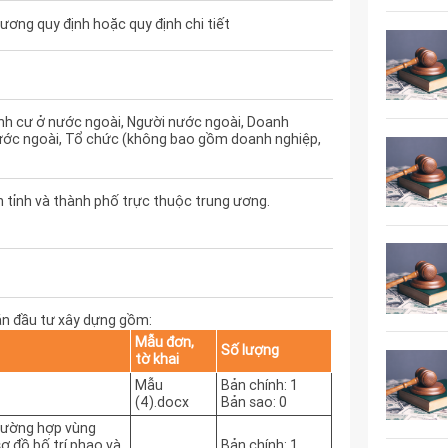
ơng quy định hoặc quy định chi tiết
nh cư ở nước ngoài, Người nước ngoài, Doanh
ước ngoài, Tổ chức (không bao gồm doanh nghiệp,
n tỉnh và thành phố trực thuộc trung ương.
án đầu tư xây dựng gồm:
Mẫu đơn,
Số lượng
tờ khai
Mẫu
Bản chính: 1
(4).docx
Bản sao: 0
 trường hợp vùng
ơ đồ bố trí phao và
Bản chính: 1