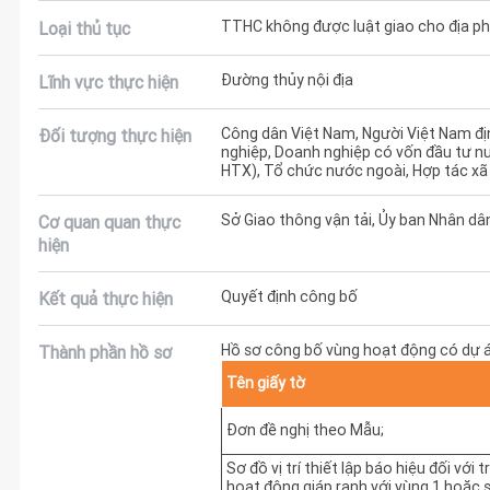
TTHC không được luật giao cho địa phư
Loại thủ tục
Đường thủy nội địa
Lĩnh vực thực hiện
Công dân Việt Nam, Người Việt Nam đị
Đối tượng thực hiện
nghiệp, Doanh nghiệp có vốn đầu tư n
HTX), Tổ chức nước ngoài, Hợp tác xã
Sở Giao thông vận tải, Ủy ban Nhân dâ
Cơ quan quan thực
hiện
Quyết định công bố
Kết quả thực hiện
Hồ sơ công bố vùng hoạt động có dự 
Thành phần hồ sơ
Tên giấy tờ
Đơn đề nghị theo Mẫu;
Sơ đồ vị trí thiết lập báo hiệu đối với
hoạt động giáp ranh với vùng 1 hoặc s