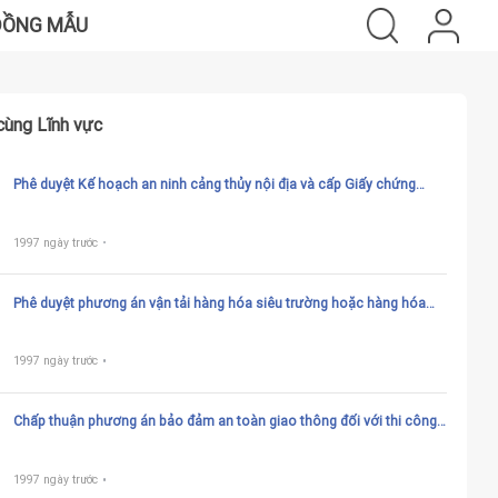
ĐỒNG MẪU
cùng Lĩnh vực
Phê duyệt Kế hoạch an ninh cảng thủy nội địa và cấp Giấy chứng
nhận phù hợp an ninh cảng thủy nội địa
1997 ngày trước
Phê duyệt phương án vận tải hàng hóa siêu trường hoặc hàng hóa
siêu trọng trên đường thủy nội địa
1997 ngày trước
Chấp thuận phương án bảo đảm an toàn giao thông đối với thi công
công trình bảo đảm an ninh, quốc phòng trên đường thủy nội địa
quốc gia
1997 ngày trước