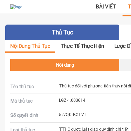
BÀI VIẾT
T
Thủ Tục
Nội Dung Thủ Tục
Thực Tế Thực Hiện
Lược Đ
Nội dung
Thủ tục đối với phương tiện thủy nội đ
Tên thủ tục
LGZ-1.003614
Mã thủ tục
52/QĐ-BGTVT
Số quyết định
TTHC được luật giao quy định chi tiết
Loại thủ tục