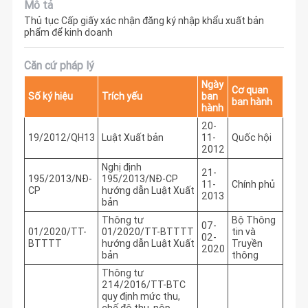
Mô tả
Thủ tục Cấp giấy xác nhận đăng ký nhập khẩu xuất bản
phẩm để kinh doanh
Căn cứ pháp lý
Ngày
Cơ quan
Số ký hiệu
Trích yếu
ban
ban hành
hành
20-
19/2012/QH13
Luật Xuất bản
11-
Quốc hội
2012
Nghị định
21-
195/2013/NĐ-
195/2013/NĐ-CP
11-
Chính phủ
CP
hướng dẫn Luật Xuất
2013
bản
Thông tư
Bộ Thông
07-
01/2020/TT-
01/2020/TT-BTTTT
tin và
02-
BTTTT
hướng dẫn Luật Xuất
Truyền
2020
bản
thông
Thông tư
214/2016/TT-BTC
quy định mức thu,
chế độ thu, nộp,