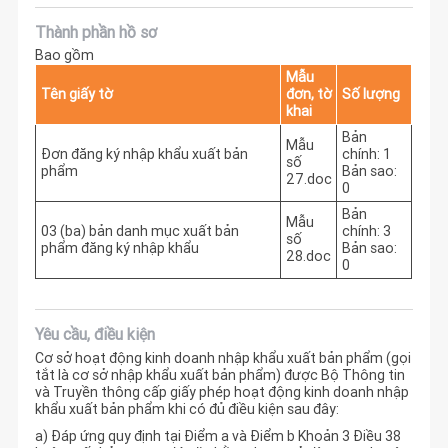
Thành phần hồ sơ
Bao gồm
Mẫu
Tên giấy tờ
đơn, tờ
Số lượng
khai
Bản
Mẫu
Đơn đăng ký nhập khẩu xuất bản
chính: 1
số
phẩm
Bản sao:
27.doc
0
Bản
Mẫu
03 (ba) bản danh mục xuất bản
chính: 3
số
phẩm đăng ký nhập khẩu
Bản sao:
28.doc
0
Yêu cầu, điều kiện
Cơ sở hoạt động kinh doanh nhập khẩu xuất bản phẩm (gọi
tắt là cơ sở nhập khẩu xuất bản phẩm) được Bộ Thông tin
và Truyền thông cấp giấy phép hoạt động kinh doanh nhập
khẩu xuất bản phẩm khi có đủ điều kiện sau đây:
a) Đáp ứng quy định tại Điểm a và Điểm b Khoản 3 Điều 38