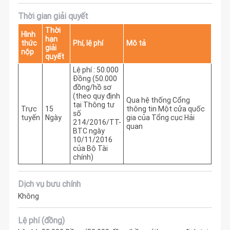
Thời gian giải quyết
Thời
Hình
hạn
thức
Phí, lệ phí
Mô tả
giải
nộp
quyết
Lệ phí : 50.000
Đồng (50.000
đồng/hồ sơ
(theo quy định
Qua hệ thống Cổng 
tại Thông tư
Trực
15
thông tin Một cửa quốc 
số
tuyến
Ngày
gia của Tổng cục Hải 
214/2016/TT-
quan
BTC ngày
10/11/2016
của Bộ Tài
chính)
Dịch vụ bưu chính
Không
Lệ phí (đồng)