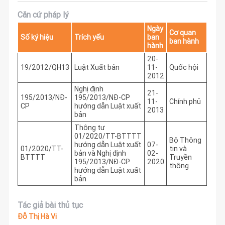
Căn cứ pháp lý
Ngày
Cơ quan
Số ký hiệu
Trích yếu
ban
ban hành
hành
20-
19/2012/QH13
Luật Xuất bản
11-
Quốc hội
2012
Nghị định
21-
195/2013/NĐ-
195/2013/NĐ-CP
11-
Chính phủ
CP
hướng dẫn Luật xuất
2013
bản
Thông tư
01/2020/TT-BTTTT
Bộ Thông
hướng dẫn Luật xuất
07-
01/2020/TT-
tin và
bản và Nghị định
02-
BTTTT
Truyền
195/2013/NĐ-CP
2020
thông
hướng dẫn Luật xuất
bản
Tác giả bài thủ tục
Đỗ Thị Hà Vi