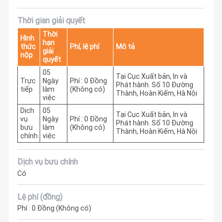
Thời gian giải quyết
Thời
Hình
hạn
thức
Phí, lệ phí
Mô tả
giải
nộp
quyết
05
Tại Cục Xuất bản, In và 
Trực
Ngày
Phí : 0 Đồng
Phát hành. Số 10 Đường 
tiếp
làm
(Không có)
Thành, Hoàn Kiếm, Hà Nội
việc
Dịch
05
Tại Cục Xuất bản, In và 
vụ
Ngày
Phí : 0 Đồng
Phát hành. Số 10 Đường 
bưu
làm
(Không có)
Thành, Hoàn Kiếm, Hà Nội
chính
việc
Dịch vụ bưu chính
Có
Lệ phí (đồng)
Phí : 0 Đồng (Không có)