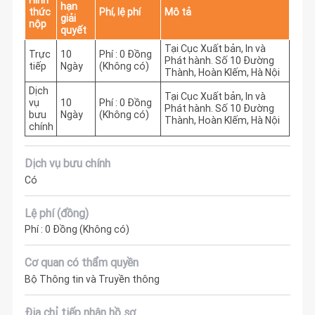
hạn
thức
Phí, lệ phí
Mô tả
giải
nộp
quyết
Tại Cục Xuất bản, In và 
Trực
10
Phí : 0 Đồng
Phát hành. Số 10 Đường 
tiếp
Ngày
(Không có)
Thành, Hoàn KIếm, Hà Nội
Dịch
Tại Cục Xuất bản, In và 
vụ
10
Phí : 0 Đồng
Phát hành. Số 10 Đường 
bưu
Ngày
(Không có)
Thành, Hoàn KIếm, Hà Nội
chính
Dịch vụ bưu chính
Có
Lệ phí (đồng)
Phí : 0 Đồng (Không có)
Cơ quan có thẩm quyền
Bộ Thông tin và Truyền thông
Địa chỉ tiếp nhận hồ sơ