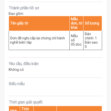
Thành phần hồ sơ
Bao gồm
Mẫu
Tên giấy tờ
đơn, tờ
Số lượng
khai
Bản
Mẫu
Đơn đề nghị cấp lại chứng chỉ hành
chính: 1
số
nghề biên tập
Bản sao:
05.doc
0
Yêu cầu, điều kiện
Không có
Biểu mẫu
Thời gian giải quyết
Thời
Hình