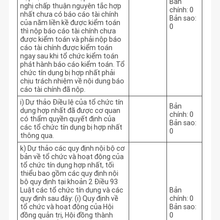
Bản
nghị chấp thuận nguyên tắc hợp
chính: 0
nhất chưa có báo cáo tài chính
Bản sao:
của năm liền kề được kiểm toán
0
thì nộp báo cáo tài chính chưa
được kiểm toán và phải nộp báo
cáo tài chính được kiểm toán
ngay sau khi tổ chức kiểm toán
phát hành báo cáo kiểm toán. Tổ
chức tín dụng bị hợp nhất phải
chịu trách nhiệm về nội dung báo
cáo tài chính đã nộp.
i) Dự thảo Điều lệ của tổ chức tín
Bản
dụng hợp nhất đã được cơ quan
chính: 0
có thẩm quyền quyết định của
Bản sao:
các tổ chức tín dụng bị hợp nhất
0
thông qua.
k) Dự thảo các quy định nội bộ cơ
bản về tổ chức và hoạt động của
tổ chức tín dụng hợp nhất, tối
thiểu bao gồm các quy định nội
bộ quy định tại khoản 2 Điều 93
Luật các tổ chức tín dụng và các
Bản
quy định sau đây: (i) Quy định về
chính: 0
tổ chức và hoạt động của Hội
Bản sao:
đồng quản trị, Hội đồng thành
0