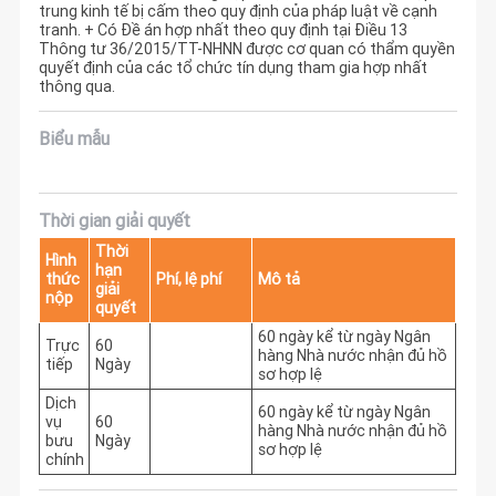
trung kinh tế bị cấm theo quy định của pháp luật về cạnh
tranh. + Có Đề án hợp nhất theo quy định tại Điều 13
Thông tư 36/2015/TT-NHNN được cơ quan có thẩm quyền
quyết định của các tổ chức tín dụng tham gia hợp nhất
thông qua.
Biểu mẫu
Thời gian giải quyết
Thời
Hình
hạn
thức
Phí, lệ phí
Mô tả
giải
nộp
quyết
60 ngày kể từ ngày Ngân 
Trực
60
hàng Nhà nước nhận đủ hồ 
tiếp
Ngày
sơ hợp lệ
Dịch
60 ngày kể từ ngày Ngân 
vụ
60
hàng Nhà nước nhận đủ hồ 
bưu
Ngày
sơ hợp lệ
chính