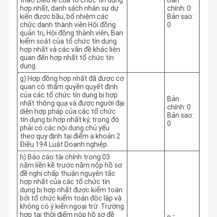
thảo Điều lệ của tổ chức tín dụng
Bản
hợp nhất, danh sách nhân sự dự
chính: 0
kiến được bầu, bổ nhiệm các
Bản sao:
chức danh thành viên Hội đồng
0
quản trị, Hội đồng thành viên, Ban
kiểm soát của tổ chức tín dụng
hợp nhất và các vấn đề khác liên
quan đến hợp nhất tổ chức tín
dụng.
g) Hợp đồng hợp nhất đã được cơ
quan có thẩm quyền quyết định
của các tổ chức tín dụng bị hợp
Bản
nhất thông qua và được người đại
chính: 0
diện hợp pháp của các tổ chức
Bản sao:
tín dụng bị hợp nhất ký, trong đó
0
phải có các nội dung chủ yếu
theo quy định tại điểm a khoản 2
Điều 194 Luật Doanh nghiệp.
h) Báo cáo tài chính trong 03
năm liền kề trước năm nộp hồ sơ
đề nghị chấp thuận nguyên tắc
hợp nhất của các tổ chức tín
dụng bị hợp nhất được kiểm toán
bởi tổ chức kiểm toán độc lập và
không có ý kiến ngoại trừ. Trường
hợp tại thời điểm nộp hồ sơ đề