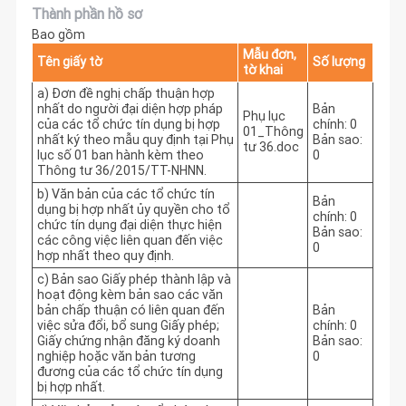
Thành phần hồ sơ
Bao gồm
Mẫu đơn,
Tên giấy tờ
Số lượng
tờ khai
a) Đơn đề nghị chấp thuận hợp
nhất do người đại diện hợp pháp
Bản
Phụ lục
của các tổ chức tín dụng bị hợp
chính: 0
01_Thông
nhất ký theo mẫu quy định tại Phụ
Bản sao:
tư 36.doc
lục số 01 ban hành kèm theo
0
Thông tư 36/2015/TT-NHNN.
b) Văn bản của các tổ chức tín
Bản
dụng bị hợp nhất ủy quyền cho tổ
chính: 0
chức tín dụng đại diện thực hiện
Bản sao:
các công việc liên quan đến việc
0
hợp nhất theo quy định.
c) Bản sao Giấy phép thành lập và
hoạt động kèm bản sao các văn
bản chấp thuận có liên quan đến
Bản
việc sửa đổi, bổ sung Giấy phép;
chính: 0
Giấy chứng nhận đăng ký doanh
Bản sao:
nghiệp hoặc văn bản tương
0
đương của các tổ chức tín dụng
bị hợp nhất.