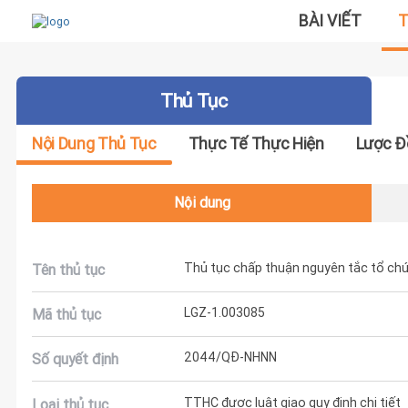
BÀI VIẾT
T
Thủ Tục
Nội Dung Thủ Tục
Thực Tế Thực Hiện
Lược Đ
Nội dung
Thủ tục chấp thuận nguyên tắc tổ chức
Tên thủ tục
LGZ-1.003085
Mã thủ tục
2044/QĐ-NHNN
Số quyết định
TTHC được luật giao quy định chi tiết
Loại thủ tục