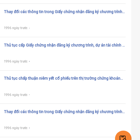
Thay đổi các thông tin trong Giấy chứng nhận đăng ký chương trình,
dự án tài chính vi mô có địa bàn hoạt động trong phạm vi 01 tỉnh,
thành phố trực thuộc Trung ương
1996 ngày trước
Thủ tục cấp Giấy chứng nhận đăng ký chương trình, dự án tài chính vi
mô có địa bàn hoạt động trong phạm vi 01 tỉnh, thành phố trực thuộc
Trung ương đăng ký mới
1996 ngày trước
Thủ tục chấp thuận niêm yết cổ phiếu trên thị trường chứng khoán
trong nước và nước ngoài của tổ chức tín dụng cổ phần
1996 ngày trước
Thay đổi các thông tin trong Giấy chứng nhận đăng ký chương trình,
dự án tài chính vi môcó địa bàn hoạt động từ 02 tỉnh, thành phố trực
thuộc Trung ương trở lên
1996 ngày trước