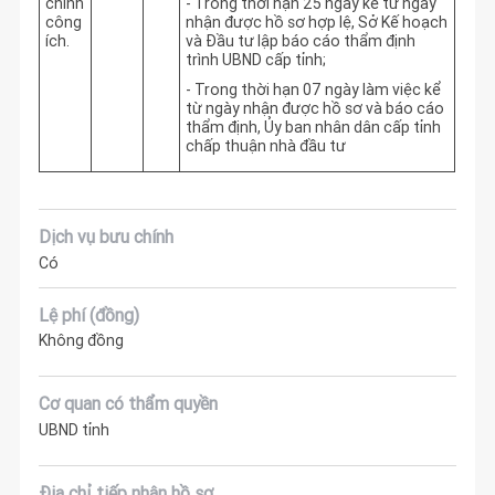
chính
- Trong thời hạn 25 ngày kể từ ngày
công
nhận được hồ sơ hợp lệ, Sở Kế hoạch
ích.
và Đầu tư lập báo cáo thẩm định
trình UBND cấp tỉnh;
- Trong thời hạn 07 ngày làm việc kể
từ ngày nhận được hồ sơ và báo cáo
thẩm định, Ủy ban nhân dân cấp tỉnh
chấp thuận nhà đầu tư
Dịch vụ bưu chính
Có
Lệ phí (đồng)
Không đồng
Cơ quan có thẩm quyền
UBND tỉnh
Địa chỉ tiếp nhận hồ sơ