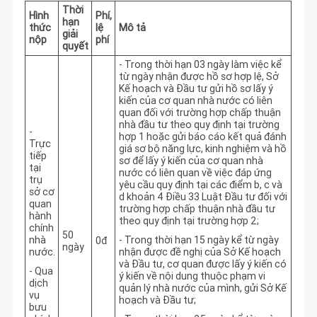
Thời
Hình
Phí,
hạn
thức
lệ
Mô tả
giải
nộp
phí
quyết
- Trong thời hạn 03 ngày làm việc kể
từ ngày nhận được hồ sơ hợp lệ, Sở
Kế hoạch và Đầu tư gửi hồ sơ lấy ý
kiến của cơ quan nhà nước có liên
quan đối với trường hợp chấp thuận
nhà đầu tư theo quy định tại trường
-
hợp 1 hoặc gửi báo cáo kết quả đánh
Trực
giá sơ bộ năng lực, kinh nghiệm và hồ
tiếp
sơ để lấy ý kiến của cơ quan nhà
tại
nước có liên quan về việc đáp ứng
trụ
yêu cầu quy định tại các điểm b, c và
sở cơ
d khoản 4 Điều 33 Luật Đầu tư đối với
quan
trường hợp chấp thuận nhà đầu tư
hành
theo quy định tại trường hợp 2;
chính
50
nhà
- Trong thời hạn 15 ngày kể từ ngày
0đ
ngày
nước.
nhận được đề nghị của Sở Kế hoạch
và Đầu tư, cơ quan được lấy ý kiến có
- Qua
ý kiến về nội dung thuộc phạm vi
dịch
quản lý nhà nước của mình, gửi Sở Kế
vụ
hoạch và Đầu tư;
bưu