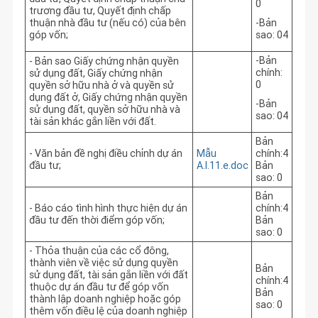
0
trương đầu tư, Quyết định chấp
thuận nhà đầu tư (nếu có) của bên
-Bản
góp vốn;
sao: 04
-Bản
- Bản sao Giấy chứng nhận quyền
chính:
sử dụng đất, Giấy chứng nhận
0
quyền sở hữu nhà ở và quyền sử
dụng đất ở, Giấy chứng nhận quyền
-Bản
sử dụng đất, quyền sở hữu nhà và
sao: 04
tài sản khác gắn liền với đất.
Bản
- Văn bản đề nghị điều chỉnh dự án
Mẫu
chính:4
đầu tư;
A.I.11.e.doc
Bản
sao: 0
Bản
- Báo cáo tình hình thực hiện dự án
chính:4
đầu tư đến thời điểm góp vốn;
Bản
sao: 0
- Thỏa thuận của các cổ đông,
thành viên về việc sử dụng quyền
Bản
sử dụng đất, tài sản gắn liền với đất
chính:4
thuộc dự án đầu tư để góp vốn
Bản
thành lập doanh nghiệp hoặc góp
sao: 0
thêm vốn điều lệ của doanh nghiệp