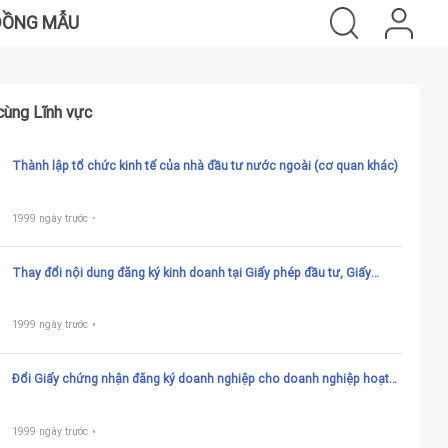
ĐỒNG MẪU
cùng Lĩnh vực
Thành lập tổ chức kinh tế của nhà đầu tư nước ngoài (cơ quan khác)
1999 ngày trước
Thay đổi nội dung đăng ký kinh doanh tại Giấy phép đầu tư, Giấy
chứng nhận đầu tư (đồng thời là Giấy chứng nhận đăng ký kinh
doanh) (cơ quan khác)
1999 ngày trước
Đổi Giấy chứng nhận đăng ký doanh nghiệp cho doanh nghiệp hoạt
động theo Giấy phép đầu tư, Giấy chứng nhận đầu tư (đồng thời là
giấy chứng nhận đăng ký kinh doanh) hoặc giấy tờ khác có giá trị
pháp lý tương đương
1999 ngày trước