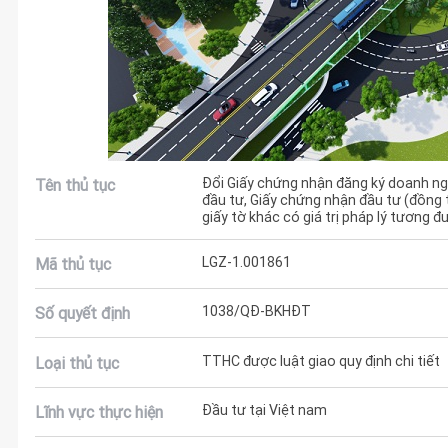
Đổi Giấy chứng nhận đăng ký doanh ng
Tên thủ tục
đầu tư, Giấy chứng nhận đầu tư (đồng 
giấy tờ khác có giá trị pháp lý tương 
LGZ-1.001861
Mã thủ tục
1038/QĐ-BKHĐT
Số quyết định
TTHC được luật giao quy định chi tiết
Loại thủ tục
Đầu tư tại Việt nam
Lĩnh vực thực hiện