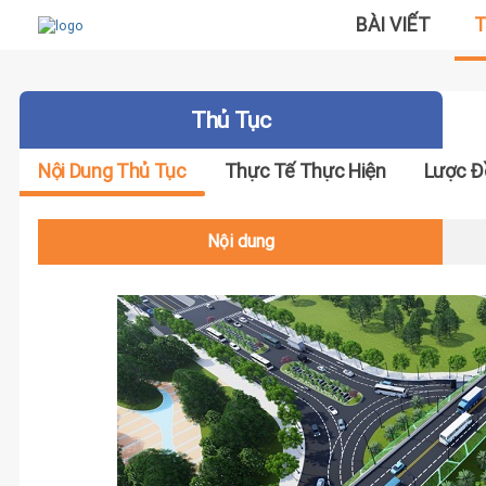
BÀI VIẾT
T
Thủ Tục
Nội Dung Thủ Tục
Thực Tế Thực Hiện
Lược Đ
Nội dung