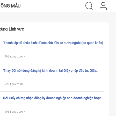
ĐỒNG MẪU
cùng Lĩnh vực
Thành lập tổ chức kinh tế của nhà đầu tư nước ngoài (cơ quan khác)
1996 ngày trước
Thay đổi nội dung đăng ký kinh doanh tại Giấy phép đầu tư, Giấy
chứng nhận đầu tư (đồng thời là Giấy chứng nhận đăng ký kinh
doanh) (cơ quan khác)
1996 ngày trước
Đổi Giấy chứng nhận đăng ký doanh nghiệp cho doanh nghiệp hoạt
động theo Giấy phép đầu tư, Giấy chứng nhận đầu tư (đồng thời là
giấy chứng nhận đăng ký kinh doanh) hoặc giấy tờ khác có giá trị
pháp lý tương đương
1996 ngày trước