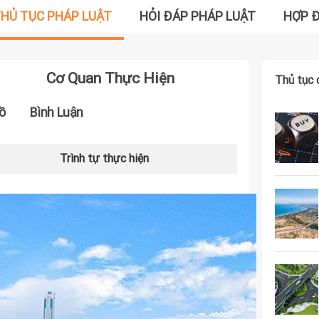
HỦ TỤC PHÁP LUẬT
HỎI ĐÁP PHÁP LUẬT
HỢP 
Cơ Quan Thực Hiện
Thủ tục 
ồ
Bình Luận
Trình tự thực hiện