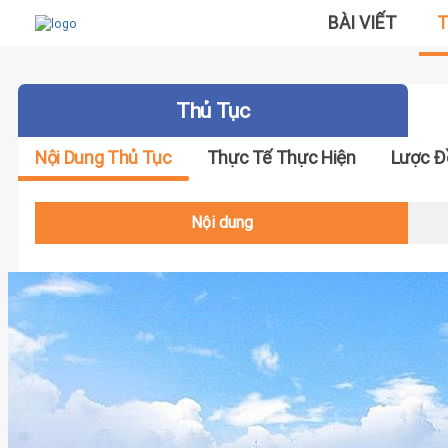
BÀI VIẾT
T
Thủ Tục
Nội Dung Thủ Tục
Thực Tế Thực Hiện
Lược Đ
Nội dung