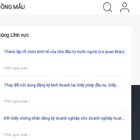
ĐỒNG MẪU
cùng Lĩnh vực
Thành lập tổ chức kinh tế của nhà đầu tư nước ngoài (cơ quan khác)
1998 ngày trước
Thay đổi nội dung đăng ký kinh doanh tại Giấy phép đầu tư, Giấy
chứng nhận đầu tư (đồng thời là Giấy chứng nhận đăng ký kinh
doanh) (cơ quan khác)
1998 ngày trước
Đổi Giấy chứng nhận đăng ký doanh nghiệp cho doanh nghiệp hoạt
động theo Giấy phép đầu tư, Giấy chứng nhận đầu tư (đồng thời là
giấy chứng nhận đăng ký kinh doanh) hoặc giấy tờ khác có giá trị
pháp lý tương đương
1998 ngày trước