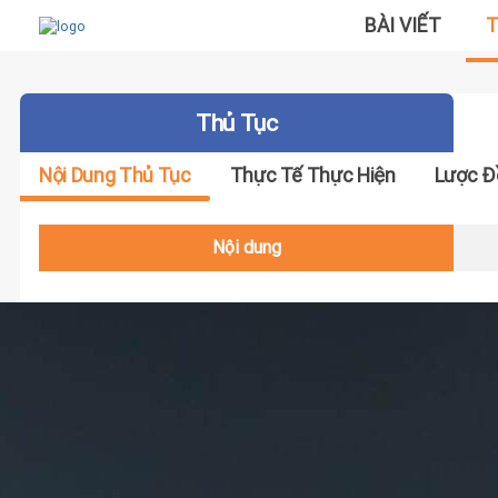
BÀI VIẾT
T
Thủ Tục
Nội Dung Thủ Tục
Thực Tế Thực Hiện
Lược Đ
Nội dung