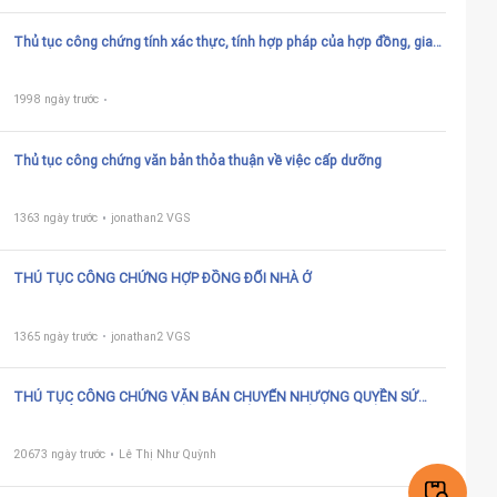
Thủ tục công chứng tính xác thực, tính hợp pháp của hợp đồng, giao
dịch
1998 ngày trước
Thủ tục công chứng văn bản thỏa thuận về việc cấp dưỡng
1363 ngày trước
jonathan2 VGS
THỦ TỤC CÔNG CHỨNG HỢP ĐỒNG ĐỔI NHÀ Ở
1365 ngày trước
jonathan2 VGS
THỦ TỤC CÔNG CHỨNG VĂN BẢN CHUYỂN NHƯỢNG QUYỀN SỬ
DỤNG ĐẤT TRONG CỤM CÔNG NGHIỆP, KHU CÔNG NGHIỆP, KHU
CHẾ XUẤT, KHU CÔNG NGHỆ CAO, KHU KINH TẾ
20673 ngày trước
Lê Thị Như Quỳnh