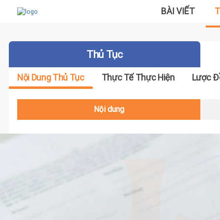
BÀI VIẾT
T
Thủ Tục
Nội Dung Thủ Tục
Thực Tế Thực Hiện
Lược Đ
Nội dung