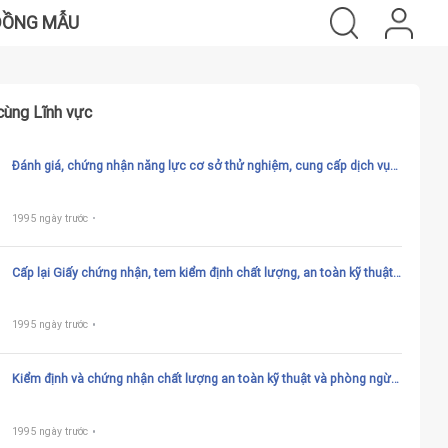
ĐỒNG MẪU
cùng Lĩnh vực
Đánh giá, chứng nhận năng lực cơ sở thử nghiệm, cung cấp dịch vụ
kiểm tra, thử trang thiết bị an toàn và cơ sở chế tạo liên quan đến
chất lượng an toàn kỹ thuật và phòng ngừa ô nhiễm môi trường tàu
biển
1995 ngày trước
Cấp lại Giấy chứng nhận, tem kiểm định chất lượng, an toàn kỹ thuật
và bảo vệ môi trường phương tiện giao thông đường sắt
1995 ngày trước
Kiểm định và chứng nhận chất lượng an toàn kỹ thuật và phòng ngừa
ô nhiễm môi trường cho công-te-nơ, máy, vật liệu, trang thiết bị sử
dụng cho tàu biển trong chế tạo, lắp ráp, nhập khẩu, sửa chữa phục
hồi, hoán cải
1995 ngày trước