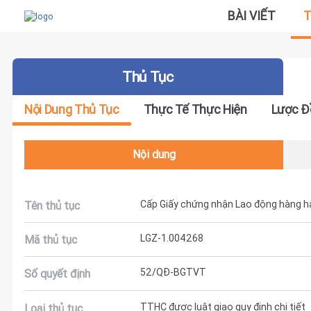
BÀI VIẾT
T
Thủ Tục
Nội Dung Thủ Tục
Thực Tế Thực Hiện
Lược Đ
Nội dung
Cấp Giấy chứng nhận Lao động hàng hả
Tên thủ tục
LGZ-1.004268
Mã thủ tục
52/QĐ-BGTVT
Số quyết định
TTHC được luật giao quy định chi tiết
Loại thủ tục