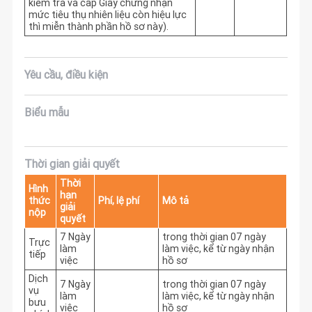
kiểm tra và cấp Giấy chứng nhận
mức tiêu thụ nhiên liệu còn hiệu lực
thì miễn thành phần hồ sơ này).
Yêu cầu, điều kiện
Biểu mẫu
Thời gian giải quyết
Thời
Hình
hạn
thức
Phí, lệ phí
Mô tả
giải
nộp
quyết
7 Ngày
trong thời gian 07 ngày 
Trực
làm
làm việc, kể từ ngày nhận 
tiếp
việc
hồ sơ
Dịch
7 Ngày
trong thời gian 07 ngày 
vụ
làm
làm việc, kể từ ngày nhận 
bưu
việc
hồ sơ