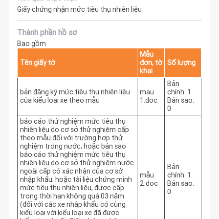
Giấy chứng nhận mức tiêu thụ nhiên liệu
Thành phần hồ sơ
Bao gồm
Mẫu
Tên giấy tờ
đơn, tờ
Số lượng
khai
Bản
bản đăng ký mức tiêu thụ nhiên liệu
mau
chính: 1
của kiểu loại xe theo mẫu
1.doc
Bản sao:
0
báo cáo thử nghiệm mức tiêu thụ
nhiên liệu do cơ sở thử nghiệm cấp
theo mẫu đối với trường hợp thử
nghiệm trong nước; hoặc bản sao
báo cáo thử nghiệm mức tiêu thụ
nhiên liệu do cơ sở thử nghiệm nước
Bản
ngoài cấp có xác nhận của cơ sở
mẫu
chính: 1
nhập khẩu; hoặc tài liệu chứng minh
2.doc
Bản sao:
mức tiêu thụ nhiên liệu, được cấp
0
trong thời hạn không quá 03 năm
(đối với các xe nhập khẩu có cùng
kiểu loại với kiểu loại xe đã được