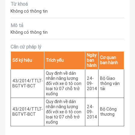
Từ khoá
Không có thông tin
Mô tả
Không có thông tin
Căn cứ pháp lý
Ngày
Cơ quan
Số ký hiệu
Trích yếu
ban
ban hành
hành
Quy định về dán
nhãn năng lượng
24-
Bộ Giao
43/2014/TTLT-
đối với xe ô tô con
09-
thông vận
BGTVT-BCT
loại từ 07 chỗ trở
2014
tải
xuống
Quy định về dán
nhãn năng lượng
24-
43/2014/TTLT-
Bộ Công
đối với xe ô tô con
09-
BGTVT-BCT
thương
loại từ 07 chỗ trở
2014
xuống