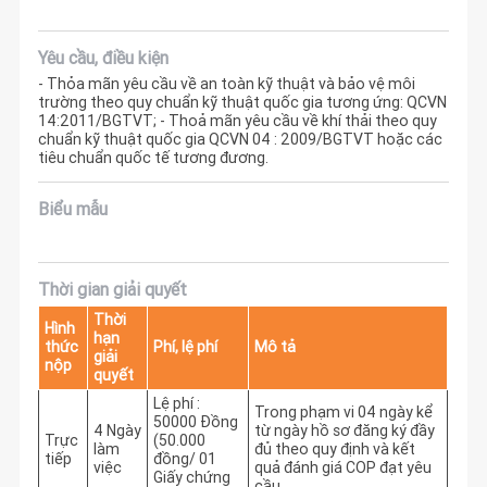
Yêu cầu, điều kiện
- Thỏa mãn yêu cầu về an toàn kỹ thuật và bảo vệ môi
trường theo quy chuẩn kỹ thuật quốc gia tương ứng: QCVN
14:2011/BGTVT; - Thoả mãn yêu cầu về khí thải theo quy
chuẩn kỹ thuật quốc gia QCVN 04 : 2009/BGTVT hoặc các
tiêu chuẩn quốc tế tương đương.
Biểu mẫu
Thời gian giải quyết
Thời
Hình
hạn
thức
Phí, lệ phí
Mô tả
giải
nộp
quyết
Lệ phí :
Trong phạm vi 04 ngày kể 
50000 Đồng
4 Ngày
từ ngày hồ sơ đăng ký đầy 
Trực
(50.000
làm
đủ theo quy định và kết 
tiếp
đồng/ 01
việc
quả đánh giá COP đạt yêu 
Giấy chứng
cầu. 