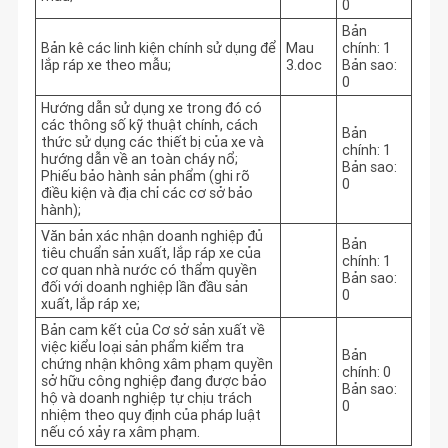
0
Bản
Bản kê các linh kiện chính sử dụng để
Mau
chính: 1
lắp ráp xe theo mẫu;
3.doc
Bản sao:
0
Hướng dẫn sử dụng xe trong đó có
các thông số kỹ thuật chính, cách
Bản
thức sử dụng các thiết bị của xe và
chính: 1
hướng dẫn về an toàn cháy nổ;
Bản sao:
Phiếu bảo hành sản phẩm (ghi rõ
0
điều kiện và địa chỉ các cơ sở bảo
hành);
Văn bản xác nhận doanh nghiệp đủ
Bản
tiêu chuẩn sản xuất, lắp ráp xe của
chính: 1
cơ quan nhà nước có thẩm quyền
Bản sao:
đối với doanh nghiệp lần đầu sản
0
xuất, lắp ráp xe;
Bản cam kết của Cơ sở sản xuất về
việc kiểu loại sản phẩm kiểm tra
Bản
chứng nhận không xâm phạm quyền
chính: 0
sở hữu công nghiệp đang được bảo
Bản sao:
hộ và doanh nghiệp tự chịu trách
0
nhiệm theo quy định của pháp luật
nếu có xảy ra xâm phạm.