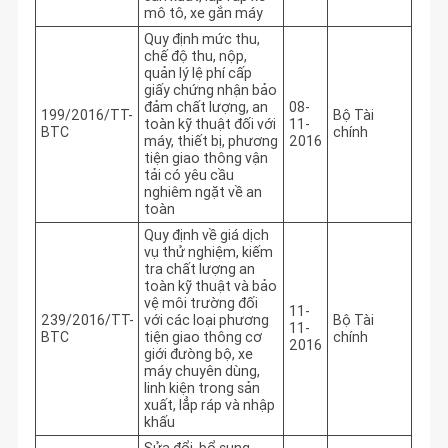
mô tô, xe gắn máy
Quy định mức thu,
chế độ thu, nộp,
quản lý lệ phí cấp
giấy chứng nhận bảo
đảm chất lượng, an
08-
199/2016/TT-
Bộ Tài
toàn kỹ thuật đối với
11-
BTC
chính
máy, thiết bị, phương
2016
tiện giao thông vận
tải có yêu cầu
nghiêm ngặt về an
toàn
Quy định về giá dịch
vụ thử nghiệm, kiếm
tra chất lượng an
toàn kỹ thuật và bảo
vệ môi trường đối
11-
239/2016/TT-
với các loại phương
Bộ Tài
11-
BTC
tiện giao thông cơ
chính
2016
giới đưòng bộ, xe
máy chuyên dùng,
linh kiện trong sản
xuất, lẳp ráp và nhập
khấu
Sửa đổi, bổ sung