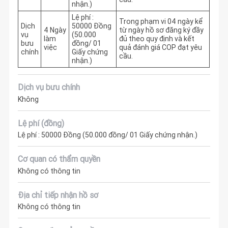
nhận.)
Lệ phí :
Trong phạm vi 04 ngày kể 
Dịch
50000 Đồng
4 Ngày
từ ngày hồ sơ đăng ký đầy 
vụ
(50.000
làm
đủ theo quy định và kết 
bưu
đồng/ 01
việc
quả đánh giá COP đạt yêu 
chính
Giấy chứng
cầu. 
nhận.)
Dịch vụ bưu chính
Không
Lệ phí (đồng)
Lệ phí : 50000 Đồng (50.000 đồng/ 01 Giấy chứng nhận.)
Cơ quan có thẩm quyền
Không có thông tin
Địa chỉ tiếp nhận hồ sơ
Không có thông tin