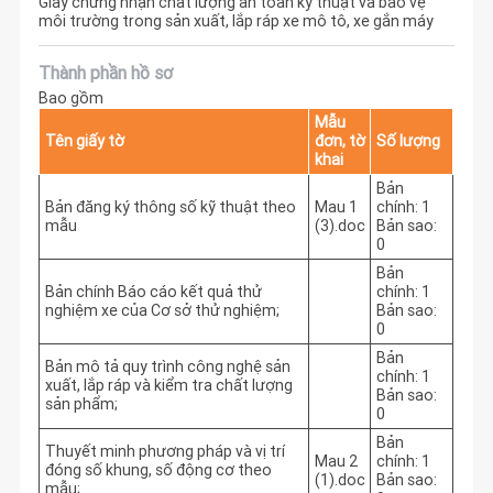
Giấy chứng nhận chất lượng an toàn kỹ thuật và bảo vệ
môi trường trong sản xuất, lắp ráp xe mô tô, xe gắn máy
Thành phần hồ sơ
Bao gồm
Mẫu
Tên giấy tờ
đơn, tờ
Số lượng
khai
Bản
Bản đăng ký thông số kỹ thuật theo
Mau 1
chính: 1
mẫu
(3).doc
Bản sao:
0
Bản
Bản chính Báo cáo kết quả thử
chính: 1
nghiệm xe của Cơ sở thử nghiệm;
Bản sao:
0
Bản
Bản mô tả quy trình công nghệ sản
chính: 1
xuất, lắp ráp và kiểm tra chất lượng
Bản sao:
sản phẩm;
0
Bản
Thuyết minh phương pháp và vị trí
Mau 2
chính: 1
đóng số khung, số động cơ theo
(1).doc
Bản sao:
mẫu;