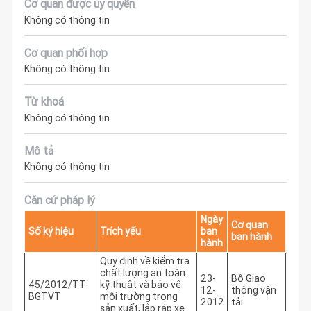
Cơ quan được ủy quyền
Không có thông tin
Cơ quan phối hợp
Không có thông tin
Từ khoá
Không có thông tin
Mô tả
Không có thông tin
Căn cứ pháp lý
Ngày
Cơ quan
Số ký hiệu
Trích yếu
ban
ban hành
hành
Quy định về kiểm tra
chất lượng an toàn
23-
Bộ Giao
45/2012/TT-
kỹ thuật và bảo vệ
12-
thông vận
BGTVT
môi trường trong
2012
tải
sản xuất, lắp ráp xe