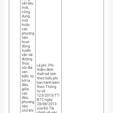
vật liệu
mới,
công
dụng
mới
hoặc
các
phương
tiện
hoạt
động
tuyến
vận tải
đường
thủy
Lệ phí : Phí
nội địa
thẩm định
ven
thiết kế tính
biển, từ
theo biểu phí
bờ ra
ban hành kèm
đảo,
theo Thông
giữa
tư số
các
123/2013/TT-
đảo;
BTC ngày
phương
28/08/2013
tiện
của Bộ Tài
chở khí
chính về việc