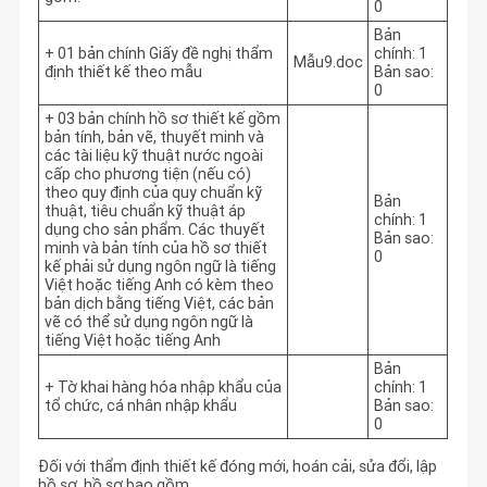
0
Bản
+ 01 bản chính Giấy đề nghị thẩm
chính: 1
Mẫu9.doc
định thiết kế theo mẫu
Bản sao:
0
+ 03 bản chính hồ sơ thiết kế gồm
bản tính, bản vẽ, thuyết minh và
các tài liệu kỹ thuật nước ngoài
cấp cho phương tiện (nếu có)
theo quy định của quy chuẩn kỹ
Bản
thuật, tiêu chuẩn kỹ thuật áp
chính: 1
dụng cho sản phẩm. Các thuyết
Bản sao:
minh và bản tính của hồ sơ thiết
0
kế phải sử dụng ngôn ngữ là tiếng
Việt hoặc tiếng Anh có kèm theo
bản dịch bằng tiếng Việt, các bản
vẽ có thể sử dụng ngôn ngữ là
tiếng Việt hoặc tiếng Anh
Bản
+ Tờ khai hàng hóa nhập khẩu của
chính: 1
tổ chức, cá nhân nhập khẩu
Bản sao:
0
Đối với thẩm định thiết kế đóng mới, hoán cải, sửa đổi, lập
hồ sơ, hồ sơ bao gồm