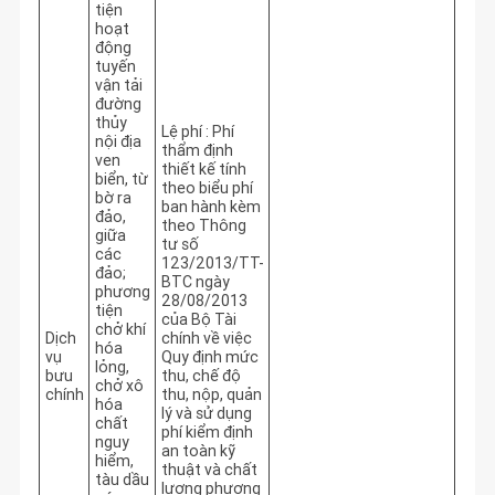
tiện
hoạt
động
tuyến
vận tải
đường
thủy
Lệ phí : Phí
nội địa
thẩm định
ven
thiết kế tính
biển, từ
theo biểu phí
bờ ra
ban hành kèm
đảo,
theo Thông
giữa
tư số
các
123/2013/TT-
đảo;
BTC ngày
phương
28/08/2013
tiện
của Bộ Tài
chở khí
Dịch
chính về việc
hóa
vụ
Quy định mức
lỏng,
bưu
thu, chế độ
chở xô
chính
thu, nộp, quản
hóa
lý và sử dụng
chất
phí kiểm định
nguy
an toàn kỹ
hiểm,
thuật và chất
tàu dầu
lượng phương