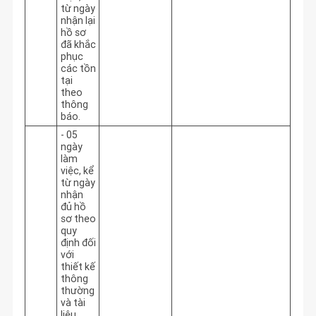
từ ngày
nhận lại
hồ sơ
đã khắc
phục
các tồn
tại
theo
thông
báo.
- 05
ngày
làm
việc, kể
từ ngày
nhận
đủ hồ
sơ theo
quy
định đối
với
thiết kế
thông
thường
và tài
liệu