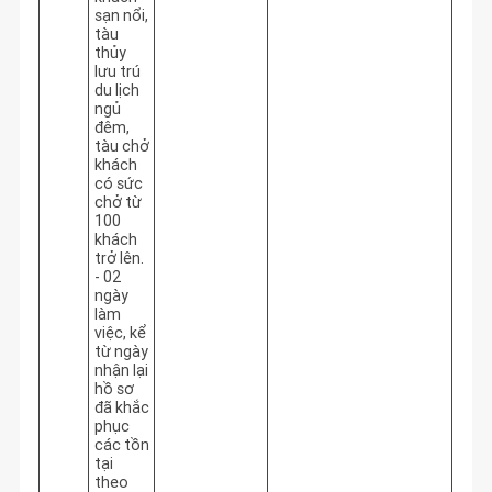
sạn nổi,
tàu
thủy
lưu trú
du lịch
ngủ
đêm,
tàu chở
khách
có sức
chở từ
100
khách
trở lên.
- 02
ngày
làm
việc, kể
từ ngày
nhận lại
hồ sơ
đã khắc
phục
các tồn
tại
theo