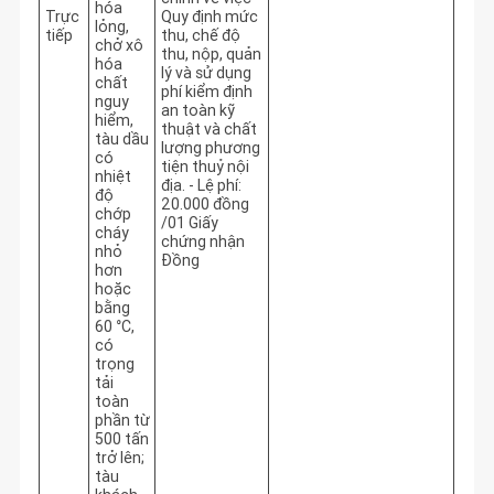
hóa
Trực
Quy định mức
lỏng,
tiếp
thu, chế độ
chở xô
thu, nộp, quản
hóa
lý và sử dụng
chất
phí kiểm định
nguy
an toàn kỹ
hiểm,
thuật và chất
tàu dầu
lượng phương
có
tiện thuỷ nội
nhiệt
địa. - Lệ phí:
độ
20.000 đồng
chớp
/01 Giấy
cháy
chứng nhận
nhỏ
Đồng
hơn
hoặc
bằng
60 °C,
có
trọng
tải
toàn
phần từ
500 tấn
trở lên;
tàu