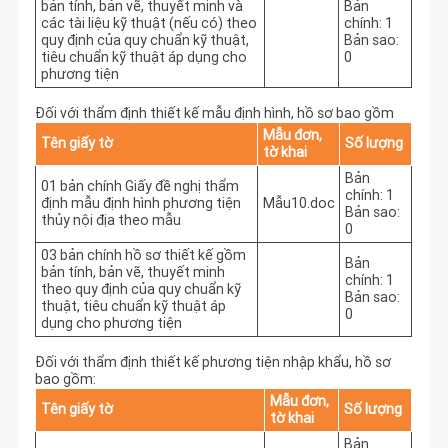
bản tính, bản vẽ, thuyết minh và
Bản
các tài liệu kỹ thuật (nếu có) theo
chính: 1
quy định của quy chuẩn kỹ thuật,
Bản sao:
tiêu chuẩn kỹ thuật áp dụng cho
0
phương tiện
Đối với thẩm định thiết kế mẫu định hình, hồ sơ bao gồm
Mẫu đơn,
Tên giấy tờ
Số lượng
tờ khai
Bản
01 bản chính Giấy đề nghị thẩm
chính: 1
định mẫu định hình phương tiện
Mẫu10.doc
Bản sao:
thủy nội địa theo mẫu
0
03 bản chính hồ sơ thiết kế gồm
Bản
bản tính, bản vẽ, thuyết minh
chính: 1
theo quy định của quy chuẩn kỹ
Bản sao:
thuật, tiêu chuẩn kỹ thuật áp
0
dụng cho phương tiện
Đối với thẩm định thiết kế phương tiện nhập khẩu, hồ sơ
bao gồm:
Mẫu đơn,
Tên giấy tờ
Số lượng
tờ khai
Bản