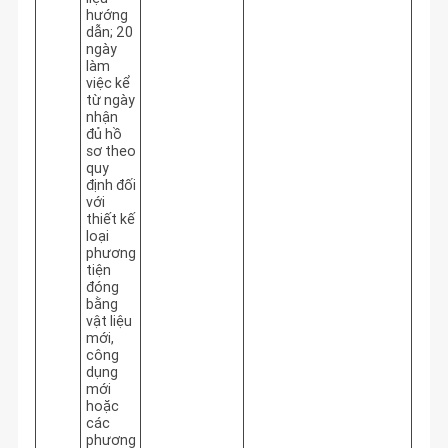
hướng
dẫn; 20
ngày
làm
việc kể
từ ngày
nhận
đủ hồ
sơ theo
quy
định đối
với
thiết kế
loại
phương
tiện
đóng
bằng
vật liệu
mới,
công
dụng
mới
hoặc
các
phương