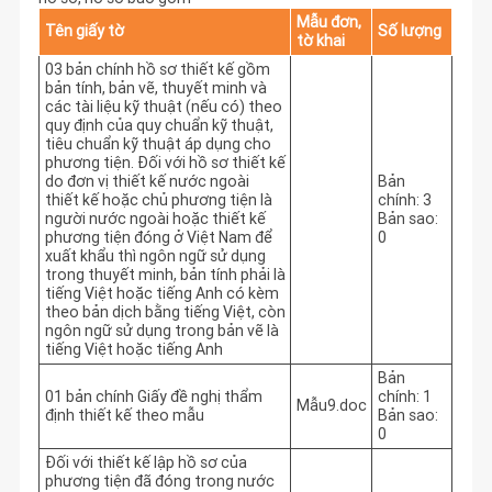
Mẫu đơn,
Tên giấy tờ
Số lượng
tờ khai
03 bản chính hồ sơ thiết kế gồm
bản tính, bản vẽ, thuyết minh và
các tài liệu kỹ thuật (nếu có) theo
quy định của quy chuẩn kỹ thuật,
tiêu chuẩn kỹ thuật áp dụng cho
phương tiện. Đối với hồ sơ thiết kế
do đơn vị thiết kế nước ngoài
Bản
thiết kế hoặc chủ phương tiện là
chính: 3
người nước ngoài hoặc thiết kế
Bản sao:
phương tiện đóng ở Việt Nam để
0
xuất khẩu thì ngôn ngữ sử dụng
trong thuyết minh, bản tính phải là
tiếng Việt hoặc tiếng Anh có kèm
theo bản dịch bằng tiếng Việt, còn
ngôn ngữ sử dụng trong bản vẽ là
tiếng Việt hoặc tiếng Anh
Bản
01 bản chính Giấy đề nghị thẩm
chính: 1
Mẫu9.doc
định thiết kế theo mẫu
Bản sao:
0
Đối với thiết kế lập hồ sơ của
phương tiện đã đóng trong nước