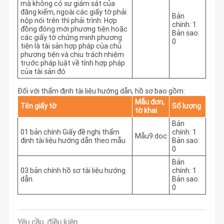
mà không có sự giám sát của
đăng kiểm, ngoài các giấy tờ phải
Bản
nộp nói trên thì phải trình: Hợp
chính: 1
đồng đóng mới phương tiện hoặc
Bản sao:
các giấy tờ chứng minh phương
0
tiện là tài sản hợp pháp của chủ
phương tiện và chịu trách nhiệm
trước pháp luật về tính hợp pháp
của tài sản đó
Đối với thẩm định tài liệu hướng dẫn, hồ sơ bao gồm:
Mẫu đơn,
Tên giấy tờ
Số lượng
tờ khai
Bản
01 bản chính Giấy đề nghị thẩm
chính: 1
Mẫu9.doc
định tài liệu hướng dẫn theo mẫu
Bản sao:
0
Bản
03 bản chính hồ sơ tài liệu hướng
chính: 1
dẫn.
Bản sao:
0
Yêu cầu, điều kiện