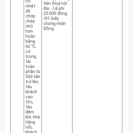
có
tiện thuỷ nội
nhiệt
địa. - Lệ phí:
độ
20.000 đồng
chớp
/01 Giấy
cháy
chứng nhận
nhỏ
Đồng
hơn
hoặc
bằng
60 °C,
có
trọng
tải
toàn
phần từ
500 tấn
trở lên;
tàu
khách
cao
tốc,
tàu
đệm
khí; nhà
hàng
nổi,
khách