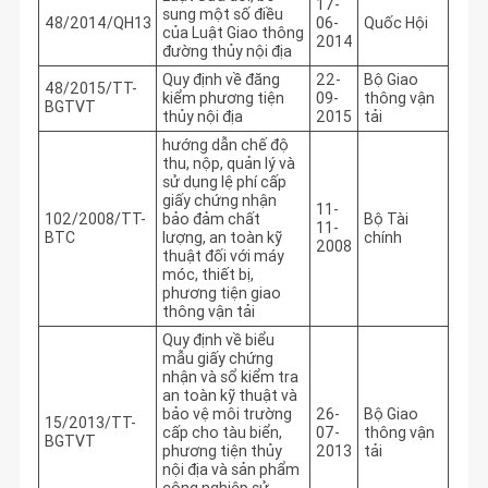
17-
sung một số điều
48/2014/QH13
06-
Quốc Hội
của Luật Giao thông
2014
đường thủy nội địa
Quy định về đăng
22-
Bộ Giao
48/2015/TT-
kiểm phương tiện
09-
thông vận
BGTVT
thủy nội địa
2015
tải
hướng dẫn chế độ
thu, nộp, quản lý và
sử dụng lệ phí cấp
giấy chứng nhận
11-
102/2008/TT-
bảo đảm chất
Bộ Tài
11-
BTC
lượng, an toàn kỹ
chính
2008
thuật đối với máy
móc, thiết bị,
phương tiện giao
thông vận tải
Quy định về biểu
mẫu giấy chứng
nhận và sổ kiểm tra
an toàn kỹ thuật và
bảo vệ môi trường
26-
Bộ Giao
15/2013/TT-
cấp cho tàu biển,
07-
thông vận
BGTVT
phương tiện thủy
2013
tải
nội địa và sản phẩm
công nghiệp sử