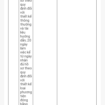
sơ theo
quy
định đối
với
thiết kế
thông
thường
và tài
liệu
hướng
dẫn; 20
ngày
làm
việc kể
từ ngày
nhận
đủ hồ
sơ theo
quy
định đối
với
thiết kế
loại
phương
tiện
đóng
bằng