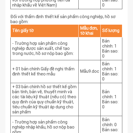
với trường hợp phương tiện đã
Bản sao:
nhập khẩu về Việt Nam)
0
Đối với thẩm định thiết kế sản phẩm công nghiệp, hồ sơ
bao gồm:
Mẫu đơn,
Tên giấy tờ
Số lượng
tờ khai
Bản
- Trường hợp sản phẩm công
chính: 1
nghiệp được sản xuất, chế tạo
Bản sao:
trong nước, hồ sơ nộp bao gồm:
0
Bản
+ 01 bản chính Giấy đề nghị thẩm
chính: 1
Mẫu9.doc
định thiết kế theo mẫu
Bản sao:
0
+ 03 bản chính hồ sơ thiết kế gồm
bản tính, bản vẽ, thuyết minh và
Bản
các tài liệu kỹ thuật (nếu có) theo
chính: 1
quy định của quy chuẩn kỹ thuật,
Bản sao:
tiêu chuẩn kỹ thuật áp dụng cho
0
sản phẩm
Bản
- Trường hợp sản phẩm công
chính: 0
nghiệp nhập khẩu, hồ sơ nộp bao
Bản sao:
gồm: