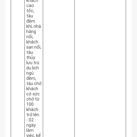
khách
cao
tốc,
tàu
đệm
khí; nhà
hàng
nổi,
khách
sạn nổi,
tàu
thủy
lưu trú
du lịch
ngủ
đêm,
tàu chở
khách
có sức
chở từ
100
khách
trở lên.
- 02
ngày
làm
việc, kể