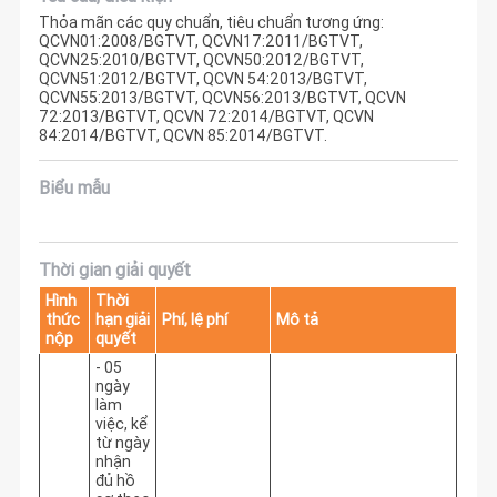
Thỏa mãn các quy chuẩn, tiêu chuẩn tương ứng:
QCVN01:2008/BGTVT, QCVN17:2011/BGTVT,
QCVN25:2010/BGTVT, QCVN50:2012/BGTVT,
QCVN51:2012/BGTVT, QCVN 54:2013/BGTVT,
QCVN55:2013/BGTVT, QCVN56:2013/BGTVT, QCVN
72:2013/BGTVT, QCVN 72:2014/BGTVT, QCVN
84:2014/BGTVT, QCVN 85:2014/BGTVT.
Biểu mẫu
Thời gian giải quyết
Hình
Thời
thức
hạn giải
Phí, lệ phí
Mô tả
nộp
quyết
- 05
ngày
làm
việc, kể
từ ngày
nhận
đủ hồ