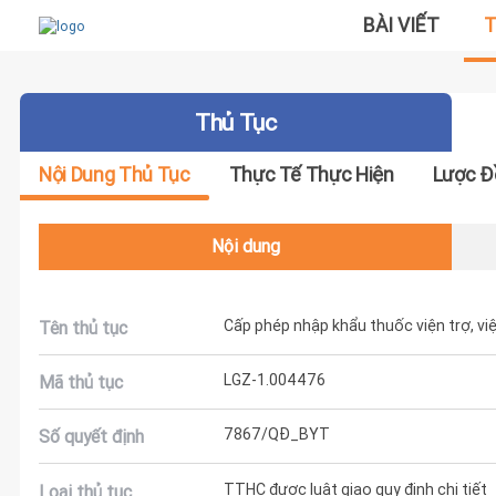
BÀI VIẾT
T
Thủ Tục
Nội Dung Thủ Tục
Thực Tế Thực Hiện
Lược Đ
Nội dung
Cấp phép nhập khẩu thuốc viện trợ, vi
Tên thủ tục
LGZ-1.004476
Mã thủ tục
7867/QĐ_BYT
Số quyết định
TTHC được luật giao quy định chi tiết
Loại thủ tục