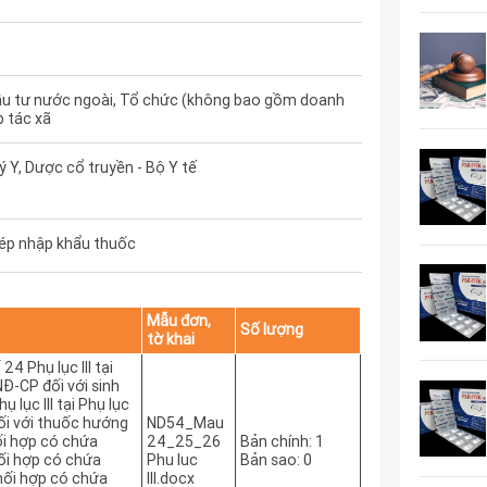
ầu tư nước ngoài, Tổ chức (không bao gồm doanh
p tác xã
ý Y, Dược cổ truyền - Bộ Y tế
ép nhập khẩu thuốc
Mẫu đơn,
Số lượng
tờ khai
4 Phụ lục III tại
NĐ-CP đối với sinh
 lục III tại Phụ lục
ối với thuốc hướng
ND54_Mau
ối hợp có chứa
24_25_26
Bản chính: 1
ối hợp có chứa
Phu luc
Bản sao: 0
hối hợp có chứa
III.docx