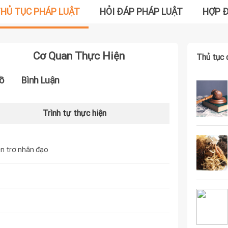
HỦ TỤC PHÁP LUẬT
HỎI ĐÁP PHÁP LUẬT
HỢP 
Cơ Quan Thực Hiện
Thủ tục 
ồ
Bình Luận
Trình tự thực hiện
ện trợ nhân đạo