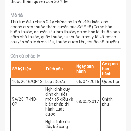
thuộc thẩm quyền của Sở Y tế
Mô tả
Thủ tục điều chỉnh Giấy chứng nhận đủ điều kiện kinh
doanh dược thuộc thẩm quyền của Sở Y tế (Cơ sở bán
buôn thuốc, nguyên liệu làm thuốc; cơ sở bán lẻ thuốc bao
gồm nhà thuốc, quầy thuốc, tủ thuốc trạm y tế xã, cơ sở
chuyên bán lẻ dược liệu, thuốc dược liệu, thuốc cổ truyền)
Căn cứ pháp lý
Cơ quan
Ngày ban
Số ký hiệu
Trích yếu
ban
hành
hành
105/2016/QH13
Luật Dược
06/04/2016
Quốc hội
Nghị định quy
định chi tiết
54/2017/NĐ-
một số điều và
Chính
08/05/2017
CP
biện pháp thi
phủ
hành Luật
dược
Nghị định sửa
đổi, bổ sung