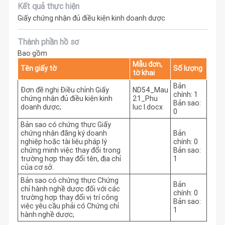
Kết quả thực hiện
Giấy chứng nhận đủ điều kiện kinh doanh dược
Thành phần hồ sơ
Bao gồm
Mẫu đơn,
Tên giấy tờ
Số lượng
tờ khai
Bản
Đơn đề nghị Điều chỉnh Giấy
ND54_Mau
chính: 1
chứng nhận đủ điều kiện kinh
21_Phu
Bản sao:
doanh dược;
luc I.docx
0
Bản sao có chứng thực Giấy
chứng nhận đăng ký doanh
Bản
nghiệp hoặc tài liệu pháp lý
chính: 0
chứng minh việc thay đổi trong
Bản sao:
trường hợp thay đổi tên, địa chỉ
1
của cơ sở.
Bản sao có chứng thực Chứng
Bản
chỉ hành nghề dược đối với các
chính: 0
trường hợp thay đổi vị trí công
Bản sao:
việc yêu cầu phải có Chứng chỉ
1
hành nghề dược;