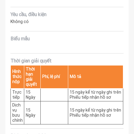
Yêu cầu, điều kiện
Không có
Biểu mẫu
Thời gian giải quyết
Thời
Hình
hạn
thức
Phí, lệ phí
Mô tả
giải
nộp
quyết
Trực
15
15 ngày kể từ ngày ghi trên 
tiếp
Ngày
Phiếu tiếp nhận hồ sơ
Dịch
vụ
15
15 ngày kể từ ngày ghi trên 
bưu
Ngày
Phiếu tiếp nhận hồ sơ
chính