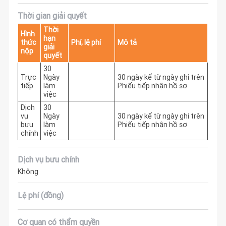
Thời gian giải quyết
Thời
Hình
hạn
thức
Phí, lệ phí
Mô tả
giải
nộp
quyết
30
Trực
Ngày
30 ngày kể từ ngày ghi trên 
tiếp
làm
Phiếu tiếp nhận hồ sơ
việc
Dịch
30
vụ
Ngày
30 ngày kể từ ngày ghi trên 
bưu
làm
Phiếu tiếp nhận hồ sơ
chính
việc
Dịch vụ bưu chính
Không
Lệ phí (đồng)
Cơ quan có thẩm quyền