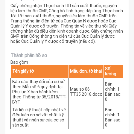
Giấy chứng nhận Thực hành tốt sản xuất thuốc, nguyên
liệu làm thuốc GMP, Công bố tình trạng đáp ứng Thực hành
tốt tốt sản xuất thuốc, nguyên liệu làm thuốc GMP trên
Trang thông tin điện tử của Cục Quản lý dược hoặc Cục
Quản lý Y dược cổ truyền, Thông tin về việc thu hồi Giấy
chứng nhận đủ điều kiện kinh doanh dược, Giấy chứng nhận
GMP trên Cổng thông tin điện tử của Cục Quản lý dược
hoặc Cục Quản lý Y dược cổ truyền (nếu có).
Thành phần hồ sơ
Bao gồm
Số
Tên giấy tờ
Mẫu đơn, tờ khai
lượng
Báo cáo thay đổi của cơ sở
Bản
theo Mẫu số 6 quy định tại
Mau so 06.
chính: 1
Phụ lục X ban hành kèm
TT35.2018.docx
Bản sao:
theo Thông tư 35/2018/TT-
0
BYT;
Tài liệu kỹ thuật cập nhật về
Bản
điều kiện cơ sở vật chất, kỹ
chính: 1
thuật và nhân sự của cơ sở
Bản sao:
sản xuất;
0