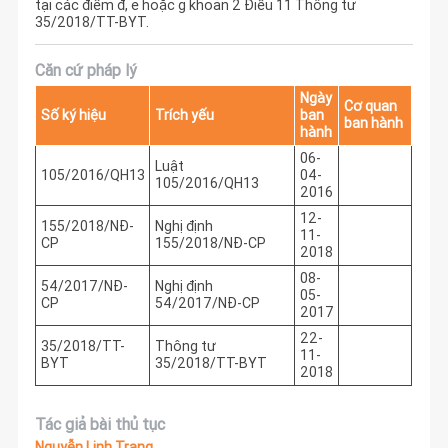
tại các điểm đ, e hoặc g khoản 2 Điều 11 Thông tư
35/2018/TT-BYT.
Căn cứ pháp lý
Ngày
Cơ quan
Số ký hiệu
Trích yếu
ban
ban hành
hành
06-
Luật
105/2016/QH13
04-
105/2016/QH13
2016
12-
155/2018/NĐ-
Nghị định
11-
CP
155/2018/NĐ-CP
2018
08-
54/2017/NĐ-
Nghị định
05-
CP
54/2017/NĐ-CP
2017
22-
35/2018/TT-
Thông tư
11-
BYT
35/2018/TT-BYT
2018
Tác giả bài thủ tục
Nguyễn Linh Trang