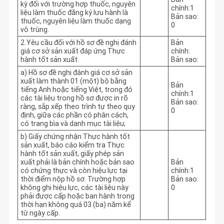
kỳ đối với trường hợp thuốc, nguyên
chính:1
liệu làm thuốc đăng ký lưu hành là
Bản sao:
thuốc, nguyên liệu làm thuốc dạng
0
vô trùng.
2.Yêu cầu đối với hồ sơ đề nghị đánh
Bản
giá cơ sở sản xuất đáp ứng Thực
chính:
hành tốt sản xuất:
Bản sao:
a) Hồ sơ đề nghị đánh giá cơ sở sản
xuất làm thành 01 (một) bộ bằng
Bản
tiếng Anh hoặc tiếng Việt, trong đó
chính:1
các tài liệu trong hồ sơ được in rõ
Bản sao:
ràng, sắp xếp theo trình tự theo quy
0
định, giữa các phần có phân cách,
có trang bìa và danh mục tài liệu;
b) Giấy chứng nhận Thực hành tốt
sản xuất, báo cáo kiểm tra Thực
hành tốt sản xuất, giấy phép sản
xuất phải là bản chính hoặc bản sao
Bản
có chứng thực và còn hiệu lực tại
chính:1
thời điểm nộp hồ sơ. Trường hợp
Bản sao:
không ghi hiệu lực, các tài liệu này
0
phải được cấp hoặc ban hành trong
thời hạn không quá 03 (ba) năm kể
từ ngày cấp.