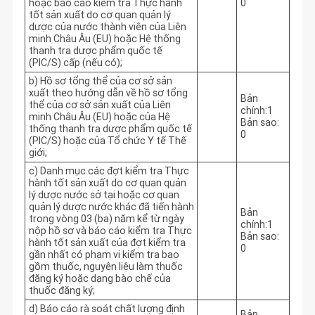
hoặc báo cáo kiểm tra Thực hành
0
tốt sản xuất do cơ quan quản lý
dược của nước thành viên của Liên
minh Châu Âu (EU) hoặc Hệ thống
thanh tra dược phẩm quốc tế
(PIC/S) cấp (nếu có);
b) Hồ sơ tổng thể của cơ sở sản
xuất theo hướng dẫn về hồ sơ tổng
Bản
thể của cơ sở sản xuất của Liên
chính:1
minh Châu Âu (EU) hoặc của Hệ
Bản sao:
thống thanh tra dược phẩm quốc tế
0
(PIC/S) hoặc của Tổ chức Y tế Thế
giới;
c) Danh mục các đợt kiểm tra Thực
hành tốt sản xuất do cơ quan quản
lý dược nước sở tại hoặc cơ quan
quản lý dược nước khác đã tiến hành
Bản
trong vòng 03 (ba) năm kể từ ngày
chính:1
nộp hồ sơ và báo cáo kiểm tra Thực
Bản sao:
hành tốt sản xuất của đợt kiểm tra
0
gần nhất có phạm vi kiểm tra bao
gồm thuốc, nguyên liệu làm thuốc
đăng ký hoặc dạng bào chế của
thuốc đăng ký;
d) Báo cáo rà soát chất lượng định
Bản