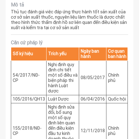
Mô tả
Thủ tục đánh giá việc đáp ứng thực hành tốt sản xuất của
cơ sở sản xuất thuốc, nguyên liệu làm thuốc là dược chất
theo hình thức thẩm định hồ sơ liên quan đến điều kiện sản
xuất và kiểm tra tại cơ sở sản xuất
Căn cứ pháp lý
Ngày ban
Cơ quan
Số ký hiệu
Trích yếu
hành
ban hành
Nghị định quy
định chi tiết
54/2017/NĐ-
một số điều và
Chính
08/05/2017
CP
biện pháp thi
phủ
hành Luật
dược
105/2016/QH13
Luật Dược
06/04/2016
Quốc hội
Nghị định sửa
đổi, bổ sung
một số quy
định liên quan
155/2018/NĐ-
đến điều kiện
Chính
12/11/2018
CP
đầu tư kinh
phủ
doanh thuộc