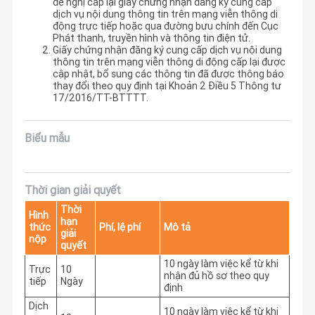
đề nghị cấp lại giấy chứng nhận đăng ký cung cấp
dịch vụ nội dung thông tin trên mạng viễn thông di
động trực tiếp hoặc qua đường bưu chính đến Cục
Phát thanh, truyền hình và thông tin điện tử.
Giấy chứng nhận đăng ký cung cấp dịch vụ nội dung
thông tin trên mạng viễn thông di động cấp lại được
cập nhật, bổ sung các thông tin đã được thông báo
thay đổi theo quy định tại Khoản 2 Điều 5 Thông tư
17/2016/TT-BTTTT.
Biểu mẫu
Thời gian giải quyết
Thời
Hình
hạn
thức
Phí, lệ phí
Mô tả
giải
nộp
quyết
10 ngày làm việc kể từ khi 
Trực
10
nhận đủ hồ sơ theo quy 
tiếp
Ngày
định
Dịch
10 ngày làm việc kể từ khi 