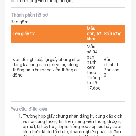
tin trên mạng viễn thông di động
Thành phần hồ sơ
Bao gồm
Mẫu
Tên giấy tờ
đơn, tờ
Số lượng
khai
Mẫu
số 04
ban
Đơn đề nghị cấp lại giấy chứng nhận
Bản
hành
đăng ký cung cấp dịch vụ nội dung
chính: 1
kèm
thông tin trên mạng viễn thông di
Bản sao:
theo
động
0
Thông
tư số
17.doc
Yêu cầu, điều kiện
Trường hợp giấy chứng nhận đăng ký cung cấp dịch
vụ nội dung thông tin trên mạng viễn thông di động
bị mất, bị hủy hoại, bị hư hỏng hoặc bị tiêu hủy dưới
hình thức khác tổ chức, doanh nghiệp phải gửi đơn