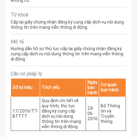
Không có
Từ khoá
Cấp lại giấy chứng nhận đăng ký cung cấp dịch vụ nội dung
thông tin trên mạng viễn thông di động
Mô tả
Hướng dẫn hồ sơ thủ tục cấp lại giấy chứng nhận đăng ký
cung cấp dịch vụ nội dung thông tin trên mạng viễn thông
di động
Căn cứ pháp lý
Ngày
Cơ quan
Số ký hiệu
Trích yếu
ban
ban hành
hành
Quy định chi tiết về
quy trình, thủ tục
Bộ Thông
28-
17/2016/TT-
đăng ký cung cấp
tin và
06-
BTTTT
dịch vụ nội dung
Truyền
2016
thông tin trên mạng
thông
viễn thông di động