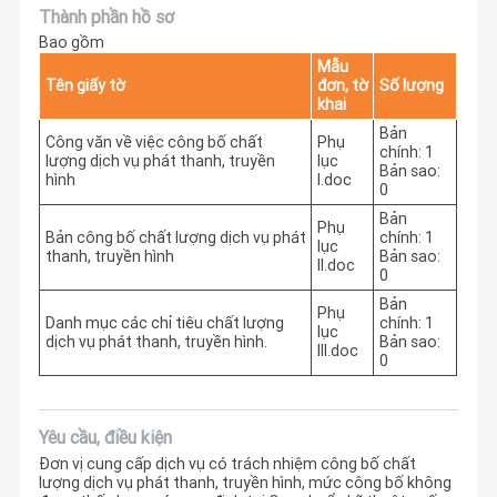
Thành phần hồ sơ
Bao gồm
Mẫu
Tên giấy tờ
đơn, tờ
Số lượng
khai
Bản
Công văn về việc công bố chất
Phụ
chính: 1
lượng dịch vụ phát thanh, truyền
lục
Bản sao:
hình
I.doc
0
Bản
Phụ
Bản công bố chất lượng dịch vụ phát
chính: 1
lục
thanh, truyền hình
Bản sao:
II.doc
0
Bản
Phụ
Danh mục các chỉ tiêu chất lượng
chính: 1
lục
dịch vụ phát thanh, truyền hình.
Bản sao:
III.doc
0
Yêu cầu, điều kiện
Đơn vị cung cấp dịch vụ có trách nhiệm công bố chất
lượng dịch vụ phát thanh, truyền hình, mức công bố không