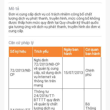
Mô tả
Đơn vị cung cấp dịch vụ có trách nhiệm công bố chất
lượng dịch vụ phát thanh, truyền hình, mức công bố không
được thấp hơn mức quy định tại Quy chuẩn kỹ thuật quốc
gia tương ứng với dịch vụ phát thanh, truyền hình do đơn vị
cung cấp.
Căn cứ pháp lý
Ngày ban
Cơ quan
Số ký hiệu
Trích yếu
hành
ban hành
Nghị định
72/2013/NĐ-CP
về quản lý, cung
72/2013/NĐ-
Chính
cấp, sử dụng dịch
15/07/2013
CP
phủ
vụ Internet và
thông tin trên
mạng
Thông tư
24/2016/TT-
BTTTT quy định
về quản lý chất
Bộ
lượng dịch vụ
Thông