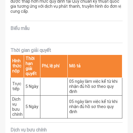
được thấp hơn mức quy định tại Quy chuẩn kỹ thuật quốc
gia tương ứng với dịch vụ phát thanh, truyền hình do đơn vị
cung cấp.
Biểu mẫu
Thời gian giải quyết
Thời
Hình
hạn
thức
Phí, lệ phí
Mô tả
giải
nộp
quyết
05 ngày làm việc kể từ khi 
Trực
5 Ngày
nhận đủ hồ sơ theo quy 
tiếp
định
Dịch
05 ngày làm việc kể từ khi 
vụ
5 Ngày
nhận đủ hồ sơ theo quy 
bưu
định
chính
Dịch vụ bưu chính