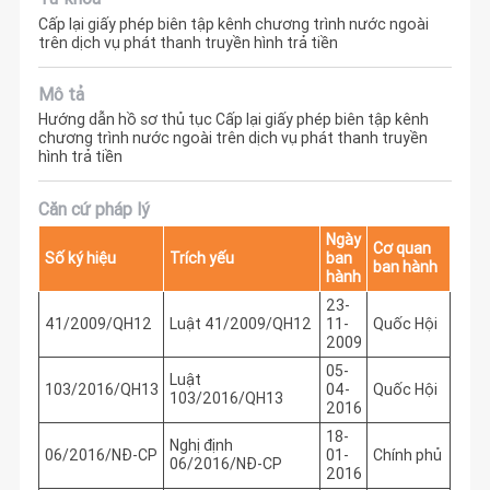
Cấp lại giấy phép biên tập kênh chương trình nước ngoài
trên dịch vụ phát thanh truyền hình trả tiền
Mô tả
Hướng dẫn hồ sơ thủ tục Cấp lại giấy phép biên tập kênh
chương trình nước ngoài trên dịch vụ phát thanh truyền
hình trả tiền
Căn cứ pháp lý
Ngày
Cơ quan
Số ký hiệu
Trích yếu
ban
ban hành
hành
23-
41/2009/QH12
Luật 41/2009/QH12
11-
Quốc Hội
2009
05-
Luật
103/2016/QH13
04-
Quốc Hội
103/2016/QH13
2016
18-
Nghị định
06/2016/NĐ-CP
01-
Chính phủ
06/2016/NĐ-CP
2016