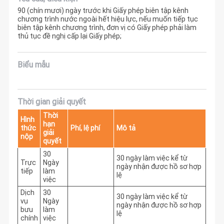
90 (chín mươi) ngày trước khi Giấy phép biên tập kênh
chương trình nước ngoài hết hiệu lực, nếu muốn tiếp tục
biên tập kênh chương trình, đơn vị có Giấy phép phải làm
thủ tục đề nghị cấp lại Giấy phép;
Biểu mẫu
Thời gian giải quyết
Thời
Hình
hạn
thức
Phí, lệ phí
Mô tả
giải
nộp
quyết
30
30 ngày làm việc kể từ 
Trực
Ngày
ngày nhận được hồ sơ hợp 
tiếp
làm
lệ
việc
Dịch
30
30 ngày làm việc kể từ 
vụ
Ngày
ngày nhận được hồ sơ hợp 
bưu
làm
lệ
chính
việc