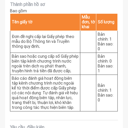
Thành phần hồ sơ
Bao gồm
Mẫu
Tên giấy tờ
đơn, tờ
Số lượng
khai
Bản
Đơn đề nghị cấp lại Giấy phép theo
chính: 1
mẫu do Bộ Thông tin và Truyền
Bản sao:
thông quy định;
0
Bản sao hoặc cung cấp số Giấy phép
Bản
biên tập kênh chương trình nước
chính: 0
ngoài trên dịch vụ phát thanh,
Bản sao:
truyền hình trả tiền đã được cấp;
1
Báo cáo đánh giá hoạt động biên
tập kênh chương trình nước ngoài
Bản
kể từ thời điểm được cấp Giấy phép
chính: 1
có các nội dung: Tự đánh giá về hiệu
Bản sao:
quả hoạt động biên tập, nhân lực,
0
trang thiết bị, thuận lợi, khó khăn
trong công tác thực hiện biên tập.
Yêu cầu, điều kiện