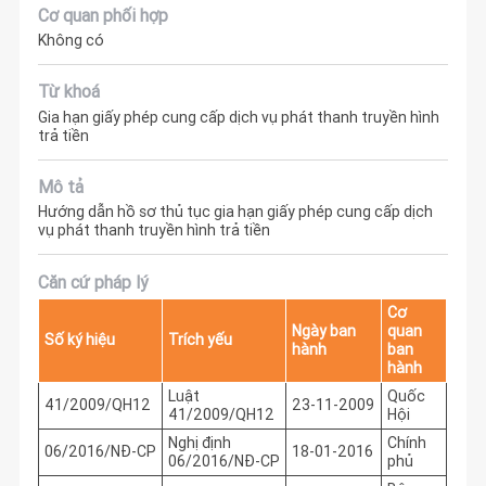
Cơ quan phối hợp
Không có
Từ khoá
Gia hạn giấy phép cung cấp dịch vụ phát thanh truyền hình
trả tiền
Mô tả
Hướng dẫn hồ sơ thủ tục gia hạn giấy phép cung cấp dịch
vụ phát thanh truyền hình trả tiền
Căn cứ pháp lý
Cơ
Ngày ban
quan
Số ký hiệu
Trích yếu
hành
ban
hành
Luật
Quốc
41/2009/QH12
23-11-2009
41/2009/QH12
Hội
Nghị định
Chính
06/2016/NĐ-CP
18-01-2016
06/2016/NĐ-CP
phủ