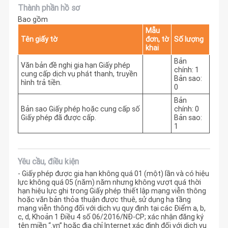
Thành phần hồ sơ
Bao gồm
Mẫu
Tên giấy tờ
đơn, tờ
Số lượng
khai
Bản
Văn bản đề nghị gia hạn Giấy phép
chính: 1
cung cấp dịch vụ phát thanh, truyền
Bản sao:
hình trả tiền.
0
Bản
Bản sao Giấy phép hoặc cung cấp số
chính: 0
Giấy phép đã được cấp.
Bản sao:
1
Yêu cầu, điều kiện
- Giấy phép được gia hạn không quá 01 (một) lần và có hiệu
lực không quá 05 (năm) năm nhưng không vượt quá thời
hạn hiệu lực ghi trong Giấy phép thiết lập mạng viễn thông
hoặc văn bản thỏa thuận được thuê, sử dụng hạ tầng
mạng viễn thông đối với dịch vụ quy định tại các Điểm a, b,
c, d, Khoản 1 Điều 4 số 06/2016/NĐ-CP; xác nhận đăng ký
tên miền “.vn” hoặc địa chỉ Internet xác định đối với dịch vụ