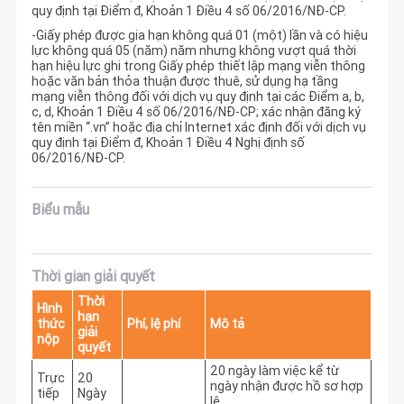
quy định tại Điểm đ, Khoản 1 Điều 4 số 06/2016/NĐ-CP.
-Giấy phép được gia hạn không quá 01 (một) lần và có hiệu
lực không quá 05 (năm) năm nhưng không vượt quá thời
hạn hiệu lực ghi trong Giấy phép thiết lập mạng viễn thông
hoặc văn bản thỏa thuận được thuê, sử dụng hạ tầng
mạng viễn thông đối với dịch vụ quy định tại các Điểm a, b,
c, d, Khoản 1 Điều 4 số 06/2016/NĐ-CP; xác nhận đăng ký
tên miền “.vn” hoặc địa chỉ Internet xác định đối với dịch vụ
quy định tại Điểm đ, Khoản 1 Điều 4 Nghị định số
06/2016/NĐ-CP.
Biểu mẫu
Thời gian giải quyết
Thời
Hình
hạn
thức
Phí, lệ phí
Mô tả
giải
nộp
quyết
20 ngày làm việc kể từ 
Trực
20
ngày nhận được hồ sơ hợp 
tiếp
Ngày
lệ