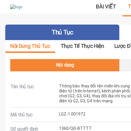
BÀI VIẾT
T
Thủ Tục
Nội Dung Thủ Tục
Thực Tế Thực Hiện
Lược Đ
Nội dung
Thông báo thay đổi tên miền khi cung c
Tên thủ tục
điện tử (trên Internet), kênh phân phối
chơi (G2, G3, G4); thay đổi địa chỉ trụ
điện tử G2, G3, G4 trên mạng
LGZ-1.001972
Mã thủ tục
1360/QĐ-BTTTT
Số quyết định