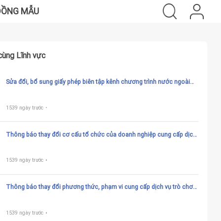
ĐỒNG MẪU
cùng Lĩnh vực
Sửa đổi, bổ sung giấy phép biên tập kênh chương trình nước ngoài
trên dịch vụ phát thanh, truyền hình trả tiền
1539 ngày trước
Thông báo thay đổi cơ cấu tổ chức của doanh nghiệp cung cấp dịch
vụ trò chơi điện tử G2, G3, G4 trên mạng do chia, tách, hợp nhất, sáp
nhập, chuyển đổi công ty theo quy định của pháp luật về doanh
nghiệp; thay đổi phần vốn góp dẫn đến thay đổi thành viên góp vốn
1539 ngày trước
(hoặc cổ đông) có phần vốn góp từ 30% vốn điều lệ trở lên của
doanh nghiệp cung cấp dịch vụ trò chơi điện tử G2, G3, G4 trên mạng
Thông báo thay đổi phương thức, phạm vi cung cấp dịch vụ trò chơi
điện tử G1 trên mạng đã được phê duyệt
1539 ngày trước