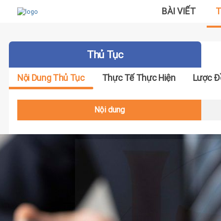
BÀI VIẾT
T
Thủ Tục
Nội Dung Thủ Tục
Thực Tế Thực Hiện
Lược Đ
Nội dung