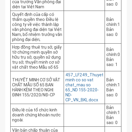
của trưởng Văn phòng đại
sao: 0
diện tại Việt Nam
Quyết định của cấp có
thẩm quyền theo Điều lệ
Bản
công ty về việc thành lập
chính:1
văn phòng đại diện tại Việt
Bản
Nam, bổ nhiệm trưởng văn
sao: 0
phòng đại diện;
Hợp đồng thuê trụ sở, giấy
Bản
tờ chứng minh quyền sở
chính:0
hữu trụ sở, quyền sử dụng
Bản
trụ sở; thuyết minh cơ sở
sao: 1
vật chất theo Mẫu số 65
457_LF249_Thuyet
THUYẾT MINH CƠ SỞ VẬT
minh co so vat
Bản
CHẤT MẪU SỐ 65 BAN
chat_mau so
chính:1
HÀNH KÈM THEO NGHỊ
65_ND 155-2020-
Bản
ĐỊNH 155/2020/NĐ-CP
ND-
sao: 0
CP_VN_BKL.docx
Bản
Điều lệ của tổ chức kinh
chính:1
doanh chứng khoán nước
Bản
ngoài.
sao: 0
Văn bản chấp thuận của