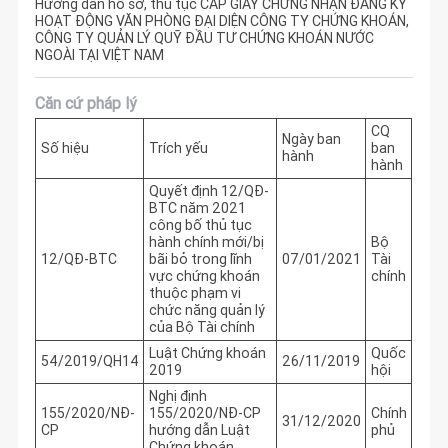
Hướng dẫn hồ sơ, thủ tục CẤP GIẤY CHỨNG NHẬN ĐĂNG KÝ
HOẠT ĐỘNG VĂN PHÒNG ĐẠI DIỆN CÔNG TY CHỨNG KHOÁN,
CÔNG TY QUẢN LÝ QUỸ ĐẦU TƯ CHỨNG KHOÁN NƯỚC
NGOÀI TẠI VIỆT NAM
Căn cứ pháp lý
CQ
Ngày ban
Số hiệu
Trích yếu
ban
hành
hành
Quyết định 12/QĐ-
BTC năm 2021
công bố thủ tục
hành chính mới/bị
Bộ
12/QĐ-BTC
bãi bỏ trong lĩnh
07/01/2021
Tài
vực chứng khoán
chính
thuộc phạm vi
chức năng quản lý
của Bộ Tài chính
Luật Chứng khoán
Quốc
54/2019/QH14
26/11/2019
2019
hội
Nghị định
155/2020/NĐ-
155/2020/NĐ-CP
Chính
31/12/2020
CP
hướng dẫn Luật
phủ
Chứng khoán