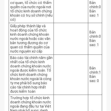
cơ quan, tổ chức có thẩm
Bản
quyền của nước ngoài nơi
chính:0
tổ chức kinh doanh chứng
Bản
khoán có trụ sở chính (nếu
sao: 1
có)
Giấy phép thành lập và
hoạt động của tổ chức
Bản
kinh doanh chứng khoán
chính:0
nước ngoài hoặc các văn
Bản
bản tương đương do cơ
sao: 1
quan có thẩm quyền của
nước nguyên xứ cấp
Báo cáo tài chính năm gần
nhất của tổ chức kinh
doanh chứng khoán nước
Bản
ngoài được kiểm toán. Tổ
chính:1
chức kinh doanh chứng
Bản
khoán nước ngoài là công
sao: 0
ty mẹ phải bổ sung báo
cáo tài chính hợp nhất
được kiểm toán
Trường hợp tổ chức kinh
doanh chứng khoán nước
ngoài đang đầu tư tại Việt
Nam phải bổ sung: danh