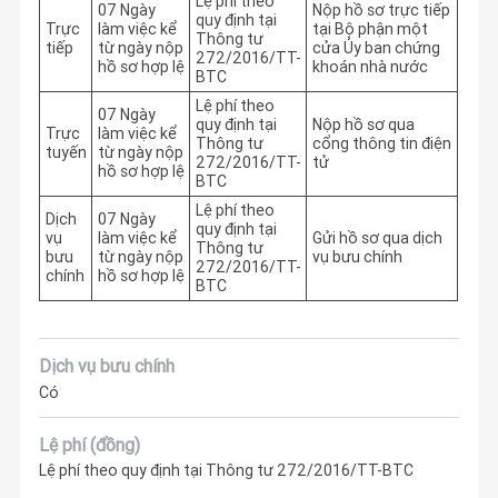
Lệ phí theo
07 Ngày
Nộp hồ sơ trực tiếp
quy định tại
Trực
làm việc kể
tại Bộ phận một
Thông tư
tiếp
từ ngày nộp
cửa Ủy ban chứng
272/2016/TT-
hồ sơ hợp lệ
khoán nhà nước
BTC
Lệ phí theo
07 Ngày
quy định tại
Nộp hồ sơ qua
Trực
làm việc kể
Thông tư
cổng thông tin điện
tuyến
từ ngày nộp
272/2016/TT-
tử
hồ sơ hợp lệ
BTC
Lệ phí theo
Dịch
07 Ngày
quy định tại
vụ
làm việc kể
Gửi hồ sơ qua dịch
Thông tư
bưu
từ ngày nộp
vụ bưu chính
272/2016/TT-
chính
hồ sơ hợp lệ
BTC
Dịch vụ bưu chính
Có
Lệ phí (đồng)
Lệ phí theo quy định tại Thông tư 272/2016/TT-BTC