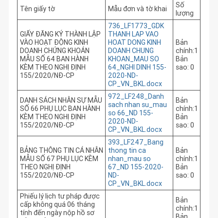
Số
Tên giấy tờ
Mẫu đơn và tờ khai
lượng
736_LF1773_GDK
GIẤY ĐĂNG KÝ THÀNH LẬP
THANH LAP VAO
VÀO HOẠT ĐỘNG KINH
HOAT DONG KINH
Bản
DOANH CHỨNG KHOÁN
DOANH CHUNG
chính:1
MẪU SỐ 64 BAN HÀNH
KHOAN_MAU SO
Bản
KÈM THEO NGHỊ ĐỊNH
64_NGHI DINH 155-
sao: 0
155/2020/NĐ-CP
2020-ND-
CP_VN_BKL.docx
972_LF248_Danh
DANH SÁCH NHÂN SỰ MẪU
Bản
sach nhan su_mau
SỐ 66 PHỤ LỤC BAN HÀNH
chính:1
so 66_ND 155-
KÈM THEO NGHỊ ĐỊNH
Bản
2020-ND-
155/2020/NĐ-CP
sao: 0
CP_VN_BKL.docx
393_LF247_Bang
BẢNG THÔNG TIN CÁ NHÂN
thong tin ca
Bản
MẪU SỐ 67 PHỤ LỤC KÈM
nhan_mau so
chính:1
THEO NGHỊ ĐỊNH
67_ND 155-2020-
Bản
155/2020/NĐ-CP
ND-
sao: 0
CP_VN_BKL.docx
Phiếu lý lịch tư pháp được
Bản
cấp không quá 06 tháng
chính:1
tính đến ngày nộp hồ sơ
Bản