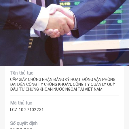
Tên thủ tục
CẤP GIẤY CHỨNG NHẬN ĐĂNG KÝ HOẠT ĐỘNG VĂN PHÒNG
ĐẠI DIỆN CÔNG TY CHỨNG KHOÁN, CÔNG TY QUẢN LÝ QUỸ
ĐẦU TƯ CHỨNG KHOÁN NƯỚC NGOÀI TẠI VIỆT NAM
Mã thủ tục
LGZ-10.27102231
Số quyết định