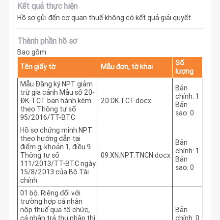
Kết quả thực hiện
Hồ sơ gửi đến cơ quan thuế không có kết quả giải quyết
Thành phần hồ sơ
Bao gồm
Số
Tên giấy tờ
Mẫu đơn, tờ khai
lượng
Mẫu Đăng ký NPT giảm
Bản
trừ gia cảnh Mẫu số 20-
chính: 1
ĐK-TCT ban hành kèm
20.DK.TCT.docx
Bản
theo Thông tư số
sao: 0
95/2016/TT-BTC
Hồ sơ chứng minh NPT
theo hướng dẫn tại
Bản
điểm g, khoản 1, điều 9
chính: 1
Thông tư số
09.XN.NPT.TNCN.docx
Bản
111/2013/TT-BTC ngày
sao: 0
15/8/2013 của Bộ Tài
chính
01 bộ. Riêng đối với
trường hợp cá nhân
nộp thuế qua tổ chức,
Bản
cá nhân trả thu nhập thì
chính: 0