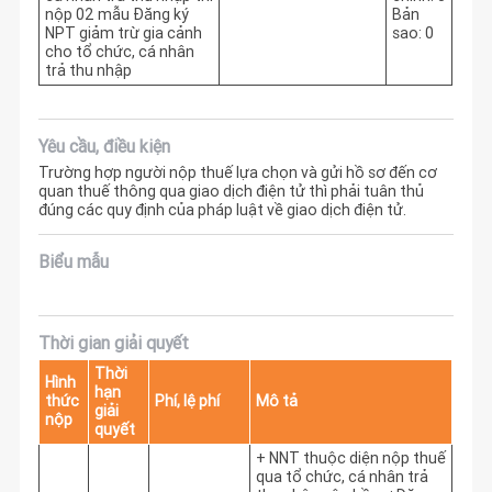
nộp 02 mẫu Đăng ký
Bản
NPT giảm trừ gia cảnh
sao: 0
cho tổ chức, cá nhân
trả thu nhập
Yêu cầu, điều kiện
Trường hợp người nộp thuế lựa chọn và gửi hồ sơ đến cơ
quan thuế thông qua giao dịch điện tử thì phải tuân thủ
đúng các quy định của pháp luật về giao dịch điện tử.
Biểu mẫu
Thời gian giải quyết
Thời
Hình
hạn
thức
Phí, lệ phí
Mô tả
giải
nộp
quyết
+ NNT thuộc diện nộp thuế 
qua tổ chức, cá nhân trả 