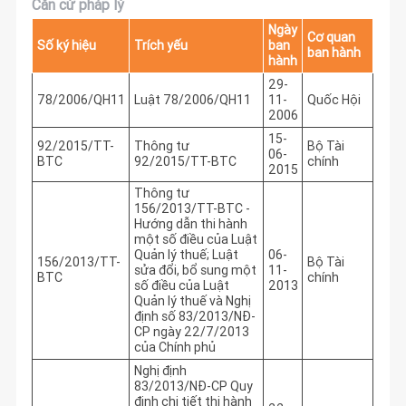
Căn cứ pháp lý
Ngày
Cơ quan
Số ký hiệu
Trích yếu
ban
ban hành
hành
29-
78/2006/QH11
Luật 78/2006/QH11
11-
Quốc Hội
2006
15-
92/2015/TT-
Thông tư
Bộ Tài
06-
BTC
92/2015/TT-BTC
chính
2015
Thông tư
156/2013/TT-BTC -
Hướng dẫn thi hành
một số điều của Luật
Quản lý thuế; Luật
06-
156/2013/TT-
Bộ Tài
sửa đổi, bổ sung một
11-
BTC
chính
số điều của Luật
2013
Quản lý thuế và Nghị
định số 83/2013/NĐ-
CP ngày 22/7/2013
của Chính phủ
Nghị định
83/2013/NĐ-CP Quy
định chi tiết thi hành