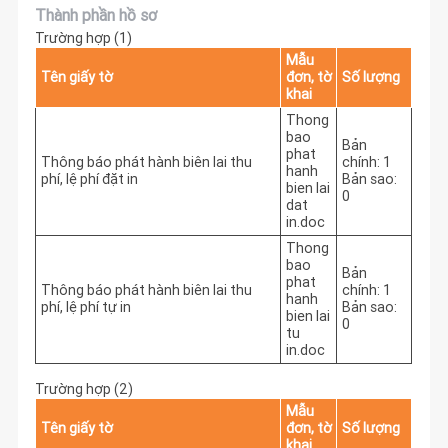
Thành phần hồ sơ
Trường hợp (1)
Mẫu
Tên giấy tờ
đơn, tờ
Số lượng
khai
Thong
bao
Bản
phat
Thông báo phát hành biên lai thu
chính: 1
hanh
phí, lệ phí đặt in
Bản sao:
bien lai
0
dat
in.doc
Thong
bao
Bản
phat
Thông báo phát hành biên lai thu
chính: 1
hanh
phí, lệ phí tự in
Bản sao:
bien lai
0
tu
in.doc
Trường hợp (2)
Mẫu
Tên giấy tờ
đơn, tờ
Số lượng
khai