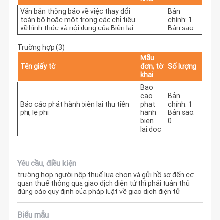
Văn bản thông báo về việc thay đổi
Bản
toàn bộ hoặc một trong các chỉ tiêu
chính: 1
về hình thức và nội dung của Biên lai
Bản sao:
Trường hợp (3)
Mẫu
Tên giấy tờ
đơn, tờ
Số lượng
khai
Bao
cao
Bản
Báo cáo phát hành biên lai thu tiền
phat
chính: 1
phí, lệ phí
hanh
Bản sao:
bien
0
lai.doc
Yêu cầu, điều kiện
trường hợp người nộp thuế lựa chọn và gửi hồ sơ đến cơ
quan thuế thông qua giao dịch điện tử thì phải tuân thủ
đúng các quy định của pháp luật về giao dịch điện tử
Biểu mẫu