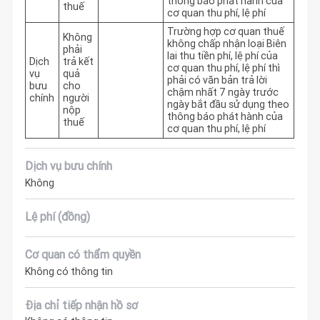
thông báo phát hành của 
thuế
cơ quan thu phí, lệ phí
Trường hợp cơ quan thuế 
Không
không chấp nhận loại Biên 
phải
lai thu tiền phí, lệ phí của 
Dịch
trả kết
cơ quan thu phí, lệ phí thì 
vụ
quả
phải có văn bản trả lời 
bưu
cho
chậm nhất 7 ngày trước 
chính
người
ngày bắt đầu sử dụng theo 
nộp
thông báo phát hành của 
thuế
cơ quan thu phí, lệ phí
Dịch vụ bưu chính
Không
Lệ phí (đồng)
Cơ quan có thẩm quyền
Không có thông tin
Địa chỉ tiếp nhận hồ sơ