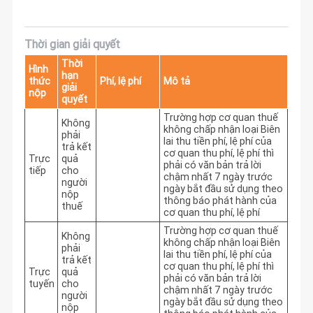
Thời gian giải quyết
Thời
Hình
hạn
thức
Phí, lệ phí
Mô tả
giải
nộp
quyết
Trường hợp cơ quan thuế 
Không
không chấp nhận loại Biên 
phải
lai thu tiền phí, lệ phí của 
trả kết
cơ quan thu phí, lệ phí thì 
Trực
quả
phải có văn bản trả lời 
tiếp
cho
chậm nhất 7 ngày trước 
người
ngày bắt đầu sử dụng theo 
nộp
thông báo phát hành của 
thuế
cơ quan thu phí, lệ phí
Trường hợp cơ quan thuế 
Không
không chấp nhận loại Biên 
phải
lai thu tiền phí, lệ phí của 
trả kết
cơ quan thu phí, lệ phí thì 
Trực
quả
phải có văn bản trả lời 
tuyến
cho
chậm nhất 7 ngày trước 
người
ngày bắt đầu sử dụng theo 
nộp