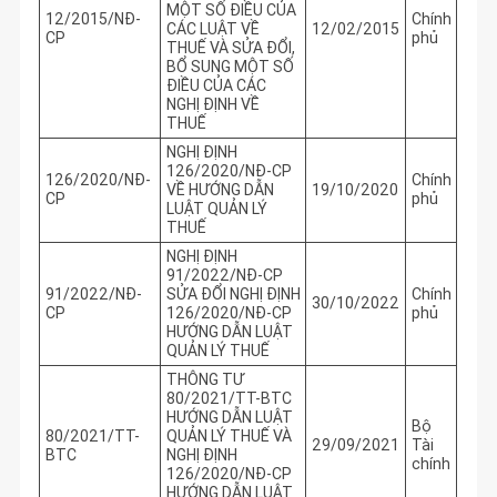
MỘT SỐ ĐIỀU CỦA
12/2015/NĐ-
Chính
CÁC LUẬT VỀ
12/02/2015
CP
phủ
THUẾ VÀ SỬA ĐỔI,
BỔ SUNG MỘT SỐ
ĐIỀU CỦA CÁC
NGHỊ ĐỊNH VỀ
THUẾ
NGHỊ ĐỊNH
126/2020/NĐ-CP
126/2020/NĐ-
Chính
VỀ HƯỚNG DẪN
19/10/2020
CP
phủ
LUẬT QUẢN LÝ
THUẾ
NGHỊ ĐỊNH
91/2022/NĐ-CP
91/2022/NĐ-
SỬA ĐỔI NGHỊ ĐỊNH
Chính
30/10/2022
CP
126/2020/NĐ-CP
phủ
HƯỚNG DẪN LUẬT
QUẢN LÝ THUẾ
THÔNG TƯ
80/2021/TT-BTC
HƯỚNG DẪN LUẬT
Bộ
80/2021/TT-
QUẢN LÝ THUẾ VÀ
29/09/2021
Tài
BTC
NGHỊ ĐỊNH
chính
126/2020/NĐ-CP
HƯỚNG DẪN LUẬT