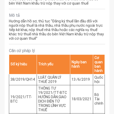
bên Việt Nam khấu trừ nộp thay với cơ quan thuế
Mô tả
Hướng dẫn hồ sơ, thủ tục “Đăng ký thuế lần đầu đối với
người nộp thuế là nhà thầu, nhà thầu phụ nước ngoài trực
tiếp kê khai, nộp thuế nhà thầu hoặc các nghĩa vụ thuế
khác trừ thuế nhà thầu do bên Việt Nam khấu trừ nộp thay
với cơ quan thuế”
Căn cứ pháp lý
Cơ
Ngày ban
quan
Số ký hiệu
Trích yếu
hành
ban
hành
LUẬT QUẢN LÝ
Quốc
38/2019/QH14
13 /6/2019
THUẾ 2019
hội
THÔNG TƯ
19/2021/TT-BTC
Bộ
19/2021/TT-
HƯỚNG DẪN GIAO
18/03/2021
Tài
BTC
DỊCH ĐIỆN TỬ
chính
TRONG LĨNH VỰC
THUẾ