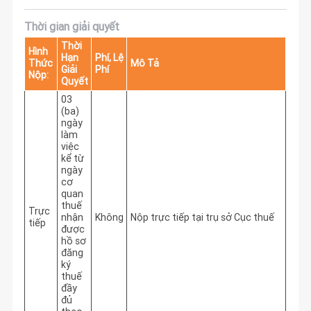
Thời gian giải quyết
Thời
Hình
Hạn
Phí, Lệ
Thức
Mô Tả
Giải
Phí
Nộp:
Quyết
03
(ba)
ngày
làm
việc
kể từ
ngày
cơ
quan
thuế
Trực
nhận
Không
Nộp trực tiếp tại trụ sở Cục thuế
tiếp
được
hồ sơ
đăng
ký
thuế
đầy
đủ