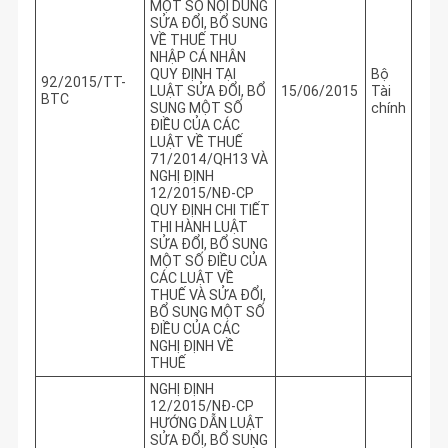
MỘT SỐ NỘI DUNG
SỬA ĐỔI, BỔ SUNG
VỀ THUẾ THU
NHẬP CÁ NHÂN
QUY ĐỊNH TẠI
Bộ
92/2015/TT-
LUẬT SỬA ĐỔI, BỔ
15/06/2015
Tài
BTC
SUNG MỘT SỐ
chính
ĐIỀU CỦA CÁC
LUẬT VỀ THUẾ
71/2014/QH13 VÀ
NGHỊ ĐỊNH
12/2015/NĐ-CP
QUY ĐỊNH CHI TIẾT
THI HÀNH LUẬT
SỬA ĐỔI, BỔ SUNG
MỘT SỐ ĐIỀU CỦA
CÁC LUẬT VỀ
THUẾ VÀ SỬA ĐỔI,
BỔ SUNG MỘT SỐ
ĐIỀU CỦA CÁC
NGHỊ ĐỊNH VỀ
THUẾ
NGHỊ ĐỊNH
12/2015/NĐ-CP
HƯỚNG DẪN LUẬT
SỬA ĐỔI, BỔ SUNG