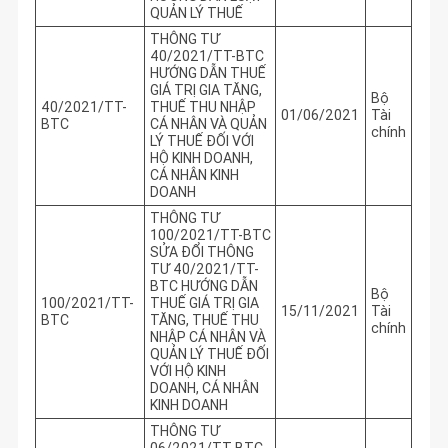
QUẢN LÝ THUẾ
THÔNG TƯ
40/2021/TT-BTC
HƯỚNG DẪN THUẾ
GIÁ TRỊ GIA TĂNG,
Bộ
40/2021/TT-
THUẾ THU NHẬP
01/06/2021
Tài
BTC
CÁ NHÂN VÀ QUẢN
chính
LÝ THUẾ ĐỐI VỚI
HỘ KINH DOANH,
CÁ NHÂN KINH
DOANH
THÔNG TƯ
100/2021/TT-BTC
SỬA ĐỔI THÔNG
TƯ 40/2021/TT-
BTC HƯỚNG DẪN
Bộ
100/2021/TT-
THUẾ GIÁ TRỊ GIA
15/11/2021
Tài
BTC
TĂNG, THUẾ THU
chính
NHẬP CÁ NHÂN VÀ
QUẢN LÝ THUẾ ĐỐI
VỚI HỘ KINH
DOANH, CÁ NHÂN
KINH DOANH
THÔNG TƯ
06/2021/TT-BTC