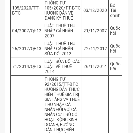
THÔNG TƯ
Bộ
105/2020/TT-
105/2020/TT-BTC
03/12/2020
Tài
BTC
HƯỚNG DẪN VỀ
chính
ĐĂNG KÝ THUẾ
LUẬT THUẾ THU
Quốc
04/2007/QH12
NHẬP CÁ NHÂN
21/11/2007
hội
2007
LUẬT THUẾ THU
Quốc
26/2012/QH13
NHẬP CÁ NHÂN
22/11/2012
hội
SỬA ĐỔI 2012
LUẬT SỬA ĐỔI CÁC
Quốc
71/2014/QH13
LUẬT VỀ THUẾ
26/11/2014
hội
2014
THÔNG TƯ
92/2015/TT-BTC
HƯỚNG DẪN THỰC
HIỆN THUẾ GIÁ TRỊ
GIA TĂNG VÀ THUẾ
THU NHẬP CÁ
NHÂN ĐỐI VỚI CÁ
NHÂN CƯ TRÚ CÓ
HOẠT ĐỘNG KINH
DOANH; HƯỚNG
DẪN THỰC HIỆN