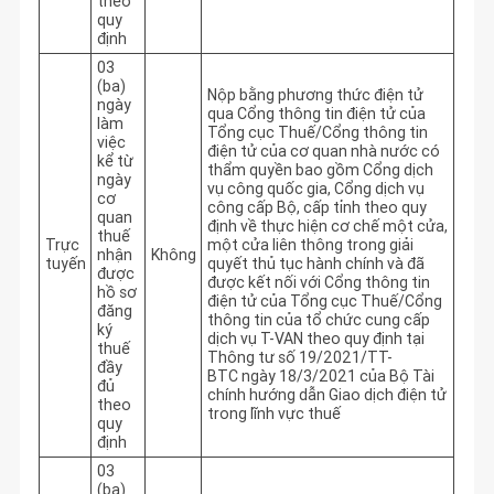
theo
quy
định
03
(ba)
Nộp bằng phương thức điện tử
ngày
qua Cổng thông tin điện tử của
làm
Tổng cục Thuế/Cổng thông tin
việc
điện tử của cơ quan nhà nước có
kể từ
thẩm quyền bao gồm Cổng dịch
ngày
vụ công quốc gia, Cổng dịch vụ
cơ
công cấp Bộ, cấp tỉnh theo quy
quan
định về thực hiện cơ chế một cửa,
thuế
Trực
một cửa liên thông trong giải
nhận
Không
tuyến
quyết thủ tục hành chính và đã
được
được kết nối với Cổng thông tin
hồ sơ
điện tử của Tổng cục Thuế/Cổng
đăng
thông tin của tổ chức cung cấp
ký
dịch vụ T-VAN theo quy định tại
thuế
Thông tư số 19/2021/TT-
đầy
BTC ngày 18/3/2021 của Bộ Tài
đủ
chính hướng dẫn Giao dịch điện tử
theo
trong lĩnh vực thuế
quy
định
03
(ba)