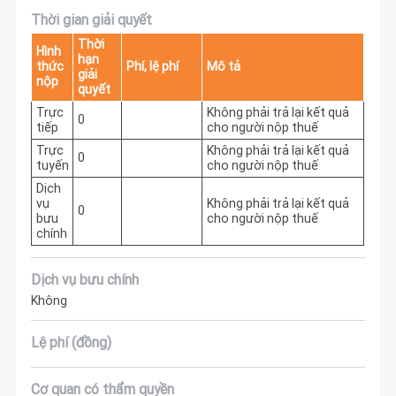
Thời gian giải quyết
Thời
Hình
hạn
thức
Phí, lệ phí
Mô tả
giải
nộp
quyết
Trực
Không phải trả lại kết quả 
0
tiếp
cho người nộp thuế
Trực
Không phải trả lại kết quả 
0
tuyến
cho người nộp thuế
Dịch
vụ
Không phải trả lại kết quả 
0
bưu
cho người nộp thuế
chính
Dịch vụ bưu chính
Không
Lệ phí (đồng)
Cơ quan có thẩm quyền