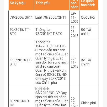
Cơ quan
Số ký hiệu
Trích yếu
ban
ban hành
hành
29-
78/2006/QH11
Luật 78/2006/QH11
11-
Quốc Hội
2006
15-
92/2015/TT-
Thông tư
Bộ Tài
06-
BTC
92/2015/TT-BTC
chính
2015
Thông tư
156/2013/TT-BTC -
Hướng dẫn thi hành
một số điều của Luật
Quản lý thuế; Luật
06-
156/2013/TT-
Bộ Tài
sửa đổi, bổ sung một
11-
BTC
chính
số điều của Luật
2013
Quản lý thuế và Nghị
định số 83/2013/NĐ-
CP ngày 22/7/2013
của Chính phủ
Nghị định
83/2013/NĐ-CP Quy
định chi tiết thi hành
22-
83/2013/NĐ-
một số điều của Luật
07-
Chính phủ
CP
Quản lý thuế và Luật
2013