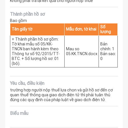
Không phải trả lại kết quả cho người nộp thuế
Thành phần hồ sơ
Bao gồm
Số
Tên giấy tờ
Mẫu đơn, tờ khai
lượng
+ Thành phần hồ sơ gồm:
Tờ khai mẫu số 05/KK-
Bản
TNCN ban hành kèm theo
Mau so
chính: 1
Thông tư số 92/2015/TT-
05.KK.TNCN.docx
Bản sao:
BTC. + Số lượng hồ sơ: 01
0
(bộ).
Yêu cầu, điều kiện
trường hợp người nộp thuế lựa chọn và gửi hồ sơ đến cơ
quan thuế thông qua giao dịch điện tử thì phải tuân thủ
đúng các quy định của pháp luật về giao dịch điện tử.
Biểu mẫu