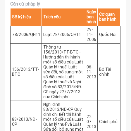
Căn cứ pháp lý
Ngày
Cơ quan
Số ký hiệu
Trích yếu
ban
ban hành
hành
29-
78/2006/QH11
Luật 78/2006/QH11
11-
Quốc Hội
2006
Thông tư
156/2013/TT-BTC -
Hướng dẫn thi hành
một số điều của Luật
Quản lý thuế; Luật
06-
156/2013/TT-
Bộ Tài
sửa đổi, bổ sung một
11-
BTC
chính
số điều của Luật
2013
Quản lý thuế và Nghị
định số 83/2013/NĐ-
CP ngày 22/7/2013
của Chính phủ
Nghị định
83/2013/NĐ-CP Quy
định chi tiết thi hành
22-
83/2013/NĐ-
một số điều của Luật
07-
Chính phủ
CP
Quản lý thuế và Luật
2013
Sửa đổi, bổ sung một