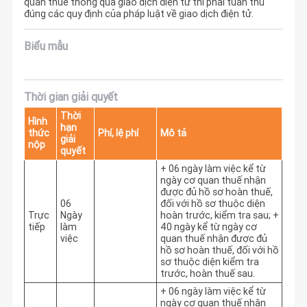
quan thuế thông qua giao dịch điện tử thì phải tuân thủ
đúng các quy định của pháp luật về giao dịch điện tử.
Biểu mẫu
Thời gian giải quyết
Thời
Hình
hạn
thức
Phí, lệ phí
Mô tả
giải
nộp
quyết
+ 06 ngày làm việc kể từ 
ngày cơ quan thuế nhận 
được đủ hồ sơ hoàn thuế, 
06
đối với hồ sơ thuộc diện 
Trực
Ngày
hoàn trước, kiểm tra sau; + 
tiếp
làm
40 ngày kể từ ngày cơ 
việc
quan thuế nhận được đủ 
hồ sơ hoàn thuế, đối với hồ 
sơ thuộc diện kiểm tra 
trước, hoàn thuế sau. 
+ 06 ngày làm việc kể từ 
ngày cơ quan thuế nhận 