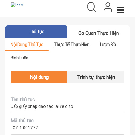
Thủ Tục
Cơ Quan Thực Hiện
Nội Dung Thủ Tục
Thực Tế Thực Hiện
Lược Đồ
Bình Luận
Nội dung
Trình tự thực hiện
Tên thủ tục
Cấp giấy phép đào tạo lái xe ô tô
Mã thủ tục
LGZ-1.001777