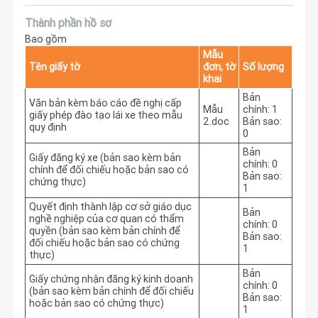
Thành phần hồ sơ
Bao gồm
Mẫu
Tên giấy tờ
đơn, tờ
Số lượng
khai
Bản
Văn bản kèm báo cáo đề nghị cấp
Mẫu
chính: 1
giấy phép đào tạo lái xe theo mẫu
2.doc
Bản sao:
quy định
0
Bản
Giấy đăng ký xe (bản sao kèm bản
chính: 0
chính để đối chiếu hoặc bản sao có
Bản sao:
chứng thực)
1
Quyết định thành lập cơ sở giáo dục
Bản
nghề nghiệp của cơ quan có thẩm
chính: 0
quyền (bản sao kèm bản chính để
Bản sao:
đối chiếu hoặc bản sao có chứng
1
thực)
Bản
Giấy chứng nhận đăng ký kinh doanh
chính: 0
(bản sao kèm bản chính để đối chiếu
Bản sao:
hoặc bản sao có chứng thực)
1