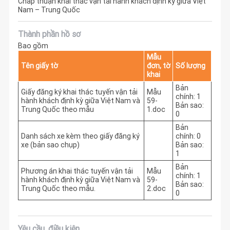
Chấp thuận khai thác vận tải hành khách định kỳ giữa Việt
Nam – Trung Quốc
Thành phần hồ sơ
Bao gồm
Mẫu
Tên giấy tờ
đơn, tờ
Số lượng
khai
Bản
Giấy đăng ký khai thác tuyến vận tải
Mẫu
chính: 1
hành khách định kỳ giữa Việt Nam và
59-
Bản sao:
Trung Quốc theo mẫu
1.doc
0
Bản
Danh sách xe kèm theo giấy đăng ký
chính: 0
xe (bản sao chụp)
Bản sao:
1
Bản
Phương án khai thác tuyến vận tải
Mẫu
chính: 1
hành khách định kỳ giữa Việt Nam và
59-
Bản sao:
Trung Quốc theo mẫu.
2.doc
0
Yêu cầu, điều kiện