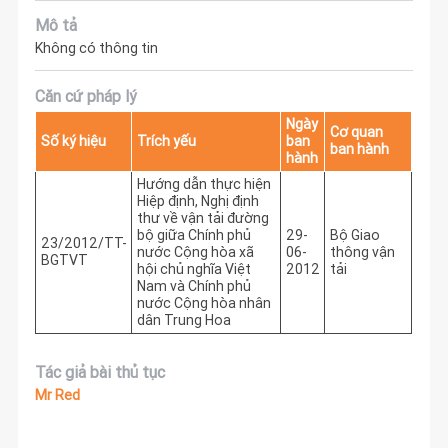
Mô tả
Không có thông tin
Căn cứ pháp lý
Ngày
Cơ quan
Số ký hiệu
Trích yếu
ban
ban hành
hành
Hướng dẫn thực hiện
Hiệp định, Nghị định
thư về vận tải đường
bộ giữa Chính phủ
29-
Bộ Giao
23/2012/TT-
nước Cộng hòa xã
06-
thông vận
BGTVT
hội chủ nghĩa Việt
2012
tải
Nam và Chính phủ
nước Cộng hòa nhân
dân Trung Hoa
Tác giả bài thủ tục
Mr Red