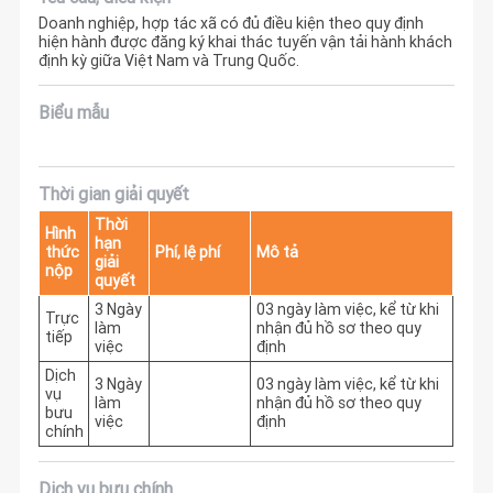
Doanh nghiệp, hợp tác xã có đủ điều kiện theo quy định
hiện hành được đăng ký khai thác tuyến vận tải hành khách
định kỳ giữa Việt Nam và Trung Quốc.
Biểu mẫu
Thời gian giải quyết
Thời
Hình
hạn
thức
Phí, lệ phí
Mô tả
giải
nộp
quyết
3 Ngày
03 ngày làm việc, kể từ khi 
Trực
làm
nhận đủ hồ sơ theo quy 
tiếp
việc
định
Dịch
3 Ngày
03 ngày làm việc, kể từ khi 
vụ
làm
nhận đủ hồ sơ theo quy 
bưu
việc
định
chính
Dịch vụ bưu chính