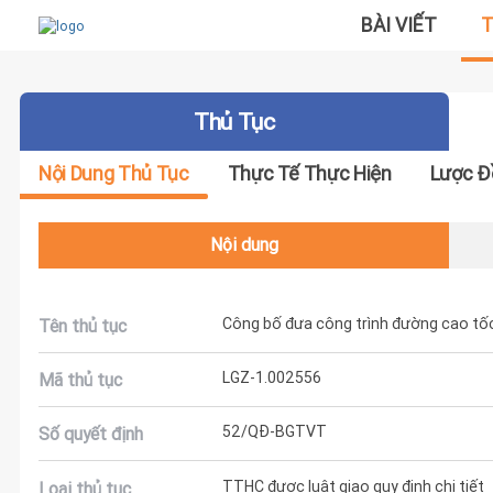
BÀI VIẾT
T
Thủ Tục
Nội Dung Thủ Tục
Thực Tế Thực Hiện
Lược Đ
Nội dung
Công bố đưa công trình đường cao tốc
Tên thủ tục
LGZ-1.002556
Mã thủ tục
52/QĐ-BGTVT
Số quyết định
TTHC được luật giao quy định chi tiết
Loại thủ tục