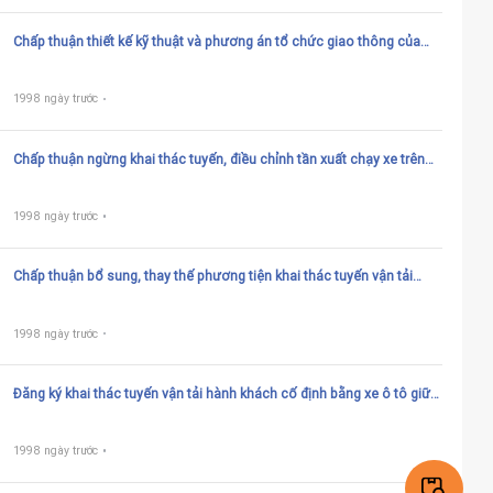
Chấp thuận thiết kế kỹ thuật và phương án tổ chức giao thông của
nút đấu nối tạm thời có thời hạn vào quốc lộ
1998 ngày trước
Chấp thuận ngừng khai thác tuyến, điều chỉnh tần xuất chạy xe trên
tuyến vận tải hành khách cố định bằng xe ô tô giữa Việt Nam và
Campuchia
1998 ngày trước
Chấp thuận bổ sung, thay thế phương tiện khai thác tuyến vận tải
hành khách cố định bằng xe ô tô giữa Việt Nam và Campuchia
1998 ngày trước
Đăng ký khai thác tuyến vận tải hành khách cố định bằng xe ô tô giữa
Việt Nam và Campuchia
1998 ngày trước