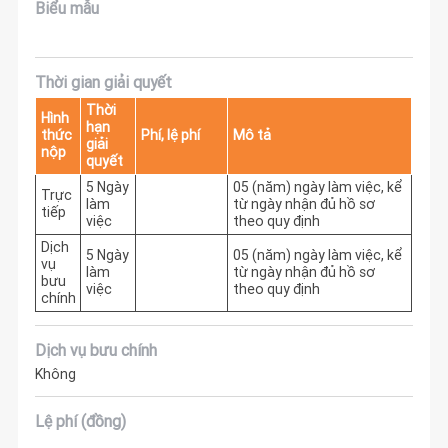
Biểu mẫu
Thời gian giải quyết
Thời
Hình
hạn
thức
Phí, lệ phí
Mô tả
giải
nộp
quyết
5 Ngày
05 (năm) ngày làm việc, kể 
Trực
làm
từ ngày nhận đủ hồ sơ 
tiếp
việc
theo quy định
Dịch
5 Ngày
05 (năm) ngày làm việc, kể 
vụ
làm
từ ngày nhận đủ hồ sơ 
bưu
việc
theo quy định
chính
Dịch vụ bưu chính
Không
Lệ phí (đồng)