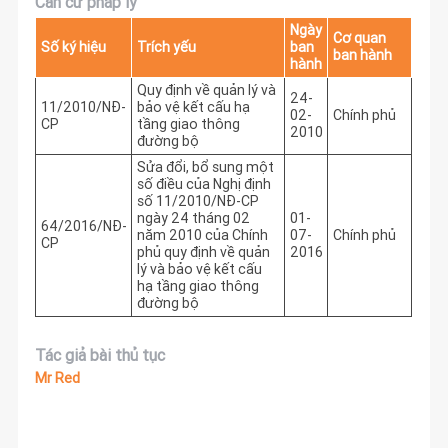
Căn cứ pháp lý
Ngày
Cơ quan
Số ký hiệu
Trích yếu
ban
ban hành
hành
Quy định về quản lý và
24-
11/2010/NĐ-
bảo vệ kết cấu hạ
02-
Chính phủ
CP
tầng giao thông
2010
đường bộ
Sửa đổi, bổ sung một
số điều của Nghị định
số 11/2010/NĐ-CP
ngày 24 tháng 02
01-
64/2016/NĐ-
năm 2010 của Chính
07-
Chính phủ
CP
phủ quy định về quản
2016
lý và bảo vệ kết cấu
hạ tầng giao thông
đường bộ
Tác giả bài thủ tục
Mr Red