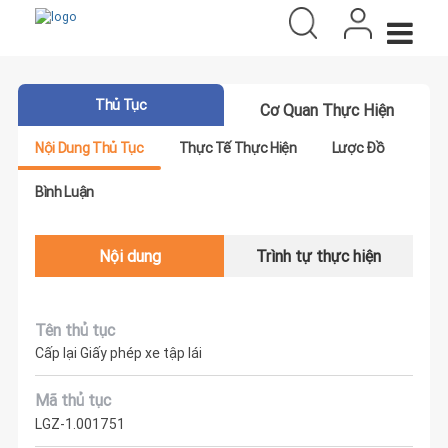
Thủ Tục
Cơ Quan Thực Hiện
Nội Dung Thủ Tục
Thực Tế Thực Hiện
Lược Đồ
Bình Luận
Nội dung
Trình tự thực hiện
Tên thủ tục
Cấp lại Giấy phép xe tập lái
Mã thủ tục
LGZ-1.001751