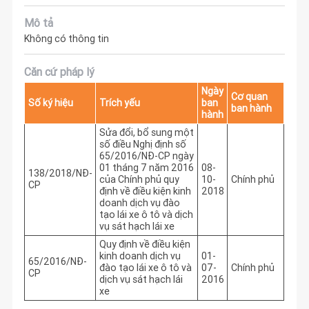
Mô tả
Không có thông tin
Căn cứ pháp lý
Ngày
Cơ quan
Số ký hiệu
Trích yếu
ban
ban hành
hành
Sửa đổi, bổ sung một
số điều Nghị định số
65/2016/NĐ-CP ngày
01 tháng 7 năm 2016
08-
138/2018/NĐ-
của Chính phủ quy
10-
Chính phủ
CP
định về điều kiện kinh
2018
doanh dịch vụ đào
tạo lái xe ô tô và dịch
vụ sát hạch lái xe
Quy định về điều kiện
kinh doanh dịch vụ
01-
65/2016/NĐ-
đào tạo lái xe ô tô và
07-
Chính phủ
CP
dịch vụ sát hạch lái
2016
xe