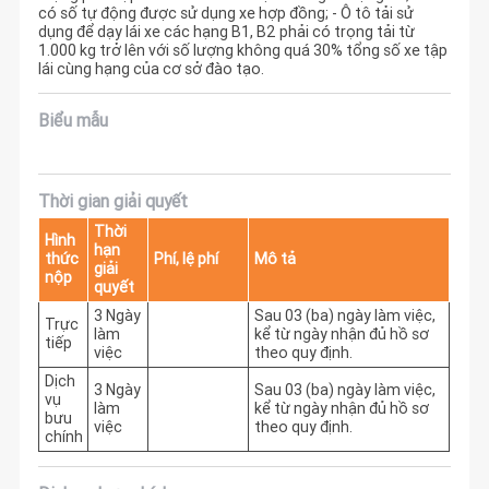
có số tự động được sử dụng xe hợp đồng; - Ô tô tải sử
dụng để dạy lái xe các hạng B1, B2 phải có trọng tải từ
1.000 kg trở lên với số lượng không quá 30% tổng số xe tập
lái cùng hạng của cơ sở đào tạo.
Biểu mẫu
Thời gian giải quyết
Thời
Hình
hạn
thức
Phí, lệ phí
Mô tả
giải
nộp
quyết
3 Ngày
Sau 03 (ba) ngày làm việc, 
Trực
làm
kể từ ngày nhận đủ hồ sơ 
tiếp
việc
theo quy định.
Dịch
3 Ngày
Sau 03 (ba) ngày làm việc, 
vụ
làm
kể từ ngày nhận đủ hồ sơ 
bưu
việc
theo quy định.
chính