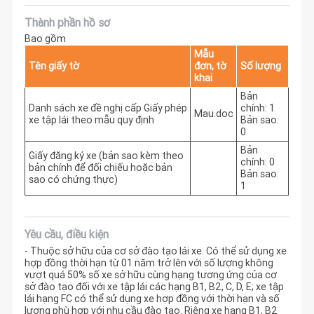
Thành phần hồ sơ
Bao gồm
Mẫu
Tên giấy tờ
đơn, tờ
Số lượng
khai
Bản
Danh sách xe đề nghị cấp Giấy phép
chính: 1
Mau.doc
xe tập lái theo mẫu quy định
Bản sao:
0
Bản
Giấy đăng ký xe (bản sao kèm theo
chính: 0
bản chính để đối chiếu hoặc bản
Bản sao:
sao có chứng thực)
1
Yêu cầu, điều kiện
- Thuộc sở hữu của cơ sở đào tạo lái xe. Có thể sử dụng xe
hợp đồng thời hạn từ 01 năm trở lên với số lượng không
vượt quá 50% số xe sở hữu cùng hạng tương ứng của cơ
sở đào tạo đối với xe tập lái các hạng B1, B2, C, D, E; xe tập
lái hạng FC có thể sử dụng xe hợp đồng với thời hạn và số
lượng phù hợp với nhu cầu đào tạo. Riêng xe hạng B1, B2