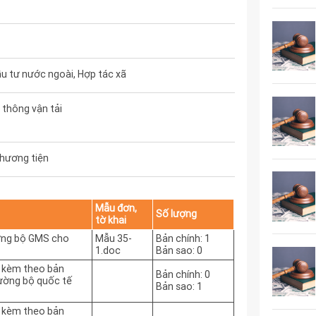
u tư nước ngoài, Hợp tác xã
thông vận tải
phương tiện
Mẫu đơn,
Số lượng
tờ khai
ường bộ GMS cho
Mẫu 35-
Bản chính: 1
1.doc
Bản sao: 0
 kèm theo bản
Bản chính: 0
đường bộ quốc tế
Bản sao: 1
 kèm theo bản