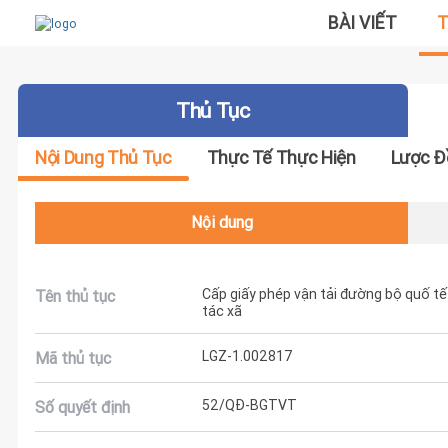
BÀI VIẾT
T
Thủ Tục
Nội Dung Thủ Tục
Thực Tế Thực Hiện
Lược Đ
Nội dung
Cấp giấy phép vận tải đường bộ quố t
Tên thủ tục
tác xã
LGZ-1.002817
Mã thủ tục
52/QĐ-BGTVT
Số quyết định