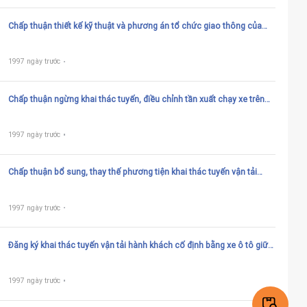
Chấp thuận thiết kế kỹ thuật và phương án tổ chức giao thông của
nút đấu nối tạm thời có thời hạn vào quốc lộ
1997 ngày trước
Chấp thuận ngừng khai thác tuyến, điều chỉnh tần xuất chạy xe trên
tuyến vận tải hành khách cố định bằng xe ô tô giữa Việt Nam và
Campuchia
1997 ngày trước
Chấp thuận bổ sung, thay thế phương tiện khai thác tuyến vận tải
hành khách cố định bằng xe ô tô giữa Việt Nam và Campuchia
1997 ngày trước
Đăng ký khai thác tuyến vận tải hành khách cố định bằng xe ô tô giữa
Việt Nam và Campuchia
1997 ngày trước