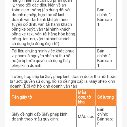
năng, nhiệm vụ của bộ phận quản
lý, theo dõi các điều kiện về an
toàn giao thông (áp dụng đối với
Bản
doanh nghiệp, hợp tác xã kinh
chính: 1
doanh vận tải hành khách theo
Bản sao:
tuyến cố định, vận tải hành khách
1
bằng xe buýt, vận tải hành khách
bằng xe taxi, vận tải hàng hóa bằng
công-ten-nơ, vận tải hành khách
sử dụng hợp đồng điện tử).
Tài liệu chứng minh việc khắc phục
Bản
vi phạm là nguyên nhân bị thu hồi
chính: 1
hoặc bị tước quyền sử dụng Giấy
Bản sao:
phép kinh doanh.
1
Trường hợp cấp lại Giấy phép kinh doanh do bị thu hồi hoặc
bị tước quyền sử dụng, hồ sơ đề nghị cấp lại Giấy phép kinh
doanh (Đối với hộ kinh doanh vận tải)
Mẫu
Tên giấy tờ
đơn, tờ
Số lượng
khai
Bản
Giấy đề nghị cấp Giấy phép kinh
chính: 1
MẪU.doc
doanh theo mẫu quy định;
Bản sao:
0