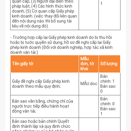
quan cấp; (3) Người đại diện theo
1
pháp luật; (4) Các hình thức kinh
doanh; (5) Cơ quan cấp Giấy phép
kinh doanh. (việc thay đổi liên quan
đến nội dung nào thì bổ sung tài
liệu về nội dung đó).
- Trường hợp cấp lại Giấy phép kinh doanh do bị thu hồi
hoặc bị tước quyền sử dụng, hồ sơ đề nghị cấp lại Giấy
phép kinh doanh (Đối với doanh nghiệp, hợp tác xã kinh
doanh vận tải:)
Mẫu
Tên giấy tờ
đơn, tờ
Số lượng
khai
Bản
Giấy đề nghị cấp Giấy phép kinh
chính: 1
MẪU.doc
doanh theo mẫu quy định;
Bản sao:
0
Bản
Bản sao văn bằng, chứng chỉ của
chính: 0
người trực tiếp điều hành hoạt
Bản sao:
động vận tải;
1
Bản sao hoặc bản chính Quyết
định thành lập và quy định chức