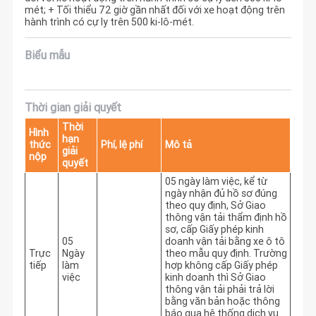
mét; + Tối thiểu 72 giờ gần nhất đối với xe hoạt động trên
hành trình có cự ly trên 500 ki-lô-mét.
Biểu mẫu
Thời gian giải quyết
Thời
Hình
hạn
thức
Phí, lệ phí
Mô tả
giải
nộp
quyết
05 ngày làm việc, kể từ 
ngày nhận đủ hồ sơ đúng 
theo quy định, Sở Giao 
thông vận tải thẩm định hồ 
sơ, cấp Giấy phép kinh 
05
doanh vận tải bằng xe ô tô 
Trực
Ngày
theo mẫu quy định. Trường 
tiếp
làm
hợp không cấp Giấy phép 
việc
kinh doanh thì Sở Giao 
thông vận tải phải trả lời 
bằng văn bản hoặc thông 
báo qua hệ thống dịch vụ 