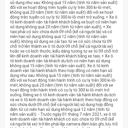
sử dụng như sau: Không quá 15 năm (tính từ năm sản xuất)
đối với xe hoạt động trên tuyến cự ly trên 300 ki-lô-mét,
không quá 20 năm (tính từ năm sản xuất) đối với xe hoạt
động trên tuyến có cự ly từ 300 ki-lô-mét trở xuống; + Xe ô
tô kinh doanh vận tải hành khách bằng xe buýt có niên hạn
sử dụng không quá 20 năm (tính từ năm sản xuất); + Xe
taxi phải có sức chứa dưới 09 chỗ (kể cả người lái) và có
niên hạn sử dụng không quá 12 năm (tính từ năm sản
xuất); không sử dụng xe cải tạo từ xe có sức chứa từ 09
chỗ trở lên thành xe ô tô dưới 09 chỗ (kể cả người lái xe)
hoặc xe có kích thước, kiểu dáng tương tự xe từ 09 chỗ trở
lên để kinh doanh vận tải hành khách bằng xe taxi; + Xe ô
tô kinh doanh vận tải khách du lịch có niên hạn sử dụng
không quá 15 năm (tính từ năm sản xuất). Xe ô tô kinh
doanh vận tải hành khách theo hợp đồng có niên hạn sử
dụng như sau: Không quá 15 năm (tính từ năm sản xuất)
đối với xe hoạt động trên hành trình có cự ly trên 300 ki-lô-
mét, không quá 20 năm (tính từ năm sản xuất) đối với xe
hoạt động trên hành trình có cự ly từ 300 ki-lô-mét trở
xuống. Riêng xe ô tô kinh doanh vận tải hành khách du lịch
và xe ô tô kinh doanh vận tải hành khách theo hợp đồng có
sức chứa dưới 09 chỗ (kể cả người lái) sử dụng hợp đồng
điện tử có niên hạn sử dụng không quá 12 năm (tính từ
năm sản xuất). - Trước ngày 01 tháng 7 năm 2021, xe ô tô
kinh doanh vận tải hành khách có sức chứa từ 09 chỗ (kể
cả người lái xe) trở lên phải lắp camera đảm bảo ghi, lưu trữ