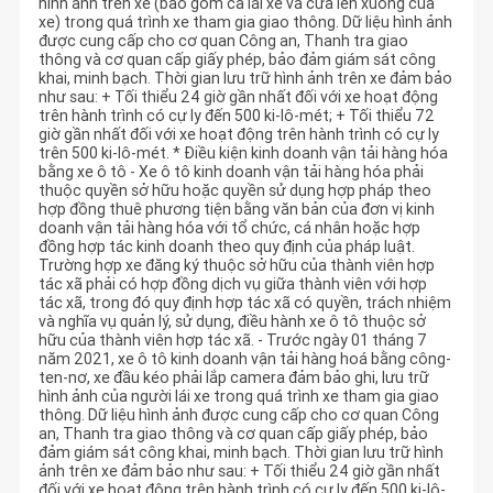
hình ảnh trên xe (bao gồm cả lái xe và cửa lên xuống của
xe) trong quá trình xe tham gia giao thông. Dữ liệu hình ảnh
được cung cấp cho cơ quan Công an, Thanh tra giao
thông và cơ quan cấp giấy phép, bảo đảm giám sát công
khai, minh bạch. Thời gian lưu trữ hình ảnh trên xe đảm bảo
như sau: + Tối thiểu 24 giờ gần nhất đối với xe hoạt động
trên hành trình có cự ly đến 500 ki-lô-mét; + Tối thiểu 72
giờ gần nhất đối với xe hoạt động trên hành trình có cự ly
trên 500 ki-lô-mét. * Điều kiện kinh doanh vận tải hàng hóa
bằng xe ô tô - Xe ô tô kinh doanh vận tải hàng hóa phải
thuộc quyền sở hữu hoặc quyền sử dụng hợp pháp theo
hợp đồng thuê phương tiện bằng văn bản của đơn vị kinh
doanh vận tải hàng hóa với tổ chức, cá nhân hoặc hợp
đồng hợp tác kinh doanh theo quy định của pháp luật.
Trường hợp xe đăng ký thuộc sở hữu của thành viên hợp
tác xã phải có hợp đồng dịch vụ giữa thành viên với hợp
tác xã, trong đó quy định hợp tác xã có quyền, trách nhiệm
và nghĩa vụ quản lý, sử dụng, điều hành xe ô tô thuộc sở
hữu của thành viên hợp tác xã. - Trước ngày 01 tháng 7
năm 2021, xe ô tô kinh doanh vận tải hàng hoá bằng công-
ten-nơ, xe đầu kéo phải lắp camera đảm bảo ghi, lưu trữ
hình ảnh của người lái xe trong quá trình xe tham gia giao
thông. Dữ liệu hình ảnh được cung cấp cho cơ quan Công
an, Thanh tra giao thông và cơ quan cấp giấy phép, bảo
đảm giám sát công khai, minh bạch. Thời gian lưu trữ hình
ảnh trên xe đảm bảo như sau: + Tối thiểu 24 giờ gần nhất
đối với xe hoạt động trên hành trình có cự ly đến 500 ki-lô-