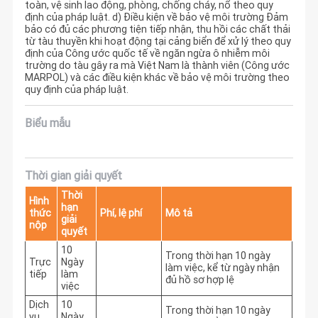
toàn, vệ sinh lao động, phòng, chống cháy, nổ theo quy
định của pháp luật. d) Điều kiện về bảo vệ môi trường Đảm
bảo có đủ các phương tiện tiếp nhận, thu hồi các chất thải
từ tàu thuyền khi hoạt động tại cảng biển để xử lý theo quy
định của Công ước quốc tế về ngăn ngừa ô nhiễm môi
trường do tàu gây ra mà Việt Nam là thành viên (Công ước
MARPOL) và các điều kiện khác về bảo vệ môi trường theo
quy định của pháp luật.
Biểu mẫu
Thời gian giải quyết
Thời
Hình
hạn
thức
Phí, lệ phí
Mô tả
giải
nộp
quyết
10
Trong thời hạn 10 ngày 
Trực
Ngày
làm việc, kể từ ngày nhận 
tiếp
làm
đủ hồ sơ hợp lệ
việc
Dịch
10
Trong thời hạn 10 ngày 
vụ
Ngày