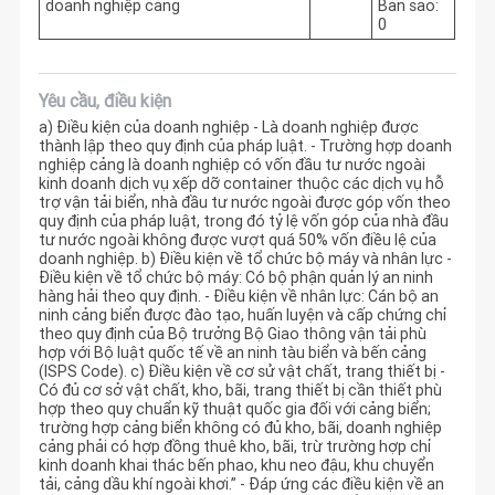
doanh nghiệp cảng
Bản sao:
0
Yêu cầu, điều kiện
a) Điều kiện của doanh nghiệp - Là doanh nghiệp được
thành lập theo quy định của pháp luật. - Trường hợp doanh
nghiệp cảng là doanh nghiệp có vốn đầu tư nước ngoài
kinh doanh dịch vụ xếp dỡ container thuộc các dịch vụ hỗ
trợ vận tải biển, nhà đầu tư nước ngoài được góp vốn theo
quy định của pháp luật, trong đó tỷ lệ vốn góp của nhà đầu
tư nước ngoài không được vượt quá 50% vốn điều lệ của
doanh nghiệp. b) Điều kiện về tổ chức bộ máy và nhân lực -
Điều kiện về tổ chức bộ máy: Có bộ phận quản lý an ninh
hàng hải theo quy định. - Điều kiện về nhân lực: Cán bộ an
ninh cảng biển được đào tạo, huấn luyện và cấp chứng chỉ
theo quy định của Bộ trưởng Bộ Giao thông vận tải phù
hợp với Bộ luật quốc tế về an ninh tàu biển và bến cảng
(ISPS Code). c) Điều kiện về cơ sử vật chất, trang thiết bị -
Có đủ cơ sở vật chất, kho, bãi, trang thiết bị cần thiết phù
hợp theo quy chuẩn kỹ thuật quốc gia đối với cảng biển;
trường hợp cảng biển không có đủ kho, bãi, doanh nghiệp
cảng phải có hợp đồng thuê kho, bãi, trừ trường hợp chỉ
kinh doanh khai thác bến phao, khu neo đậu, khu chuyển
tải, cảng dầu khí ngoài khơi.” - Đáp ứng các điều kiện về an