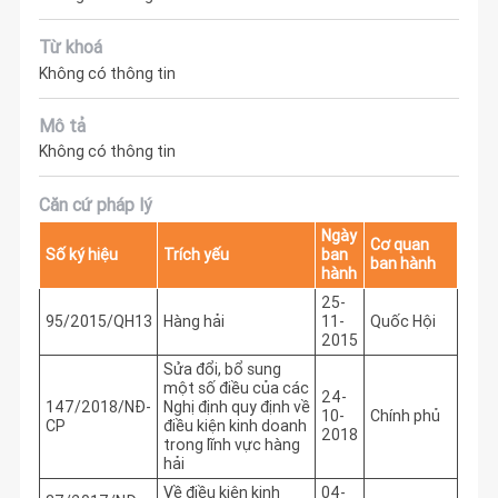
Từ khoá
Không có thông tin
Mô tả
Không có thông tin
Căn cứ pháp lý
Ngày
Cơ quan
Số ký hiệu
Trích yếu
ban
ban hành
hành
25-
95/2015/QH13
Hàng hải
11-
Quốc Hội
2015
Sửa đổi, bổ sung
một số điều của các
24-
147/2018/NĐ-
Nghị định quy định về
10-
Chính phủ
CP
điều kiện kinh doanh
2018
trong lĩnh vực hàng
hải
Về điều kiện kinh
04-