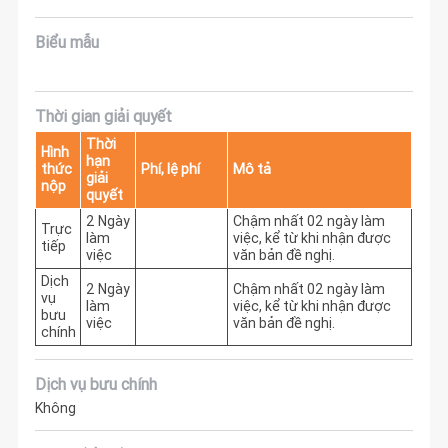
Biểu mẫu
Thời gian giải quyết
Thời
Hình
hạn
thức
Phí, lệ phí
Mô tả
giải
nộp
quyết
2 Ngày
Chậm nhất 02 ngày làm 
Trực
làm
việc, kể từ khi nhận được 
tiếp
việc
văn bản đề nghị. 
Dịch
2 Ngày
Chậm nhất 02 ngày làm 
vụ
làm
việc, kể từ khi nhận được 
bưu
việc
văn bản đề nghị. 
chính
Dịch vụ bưu chính
Không