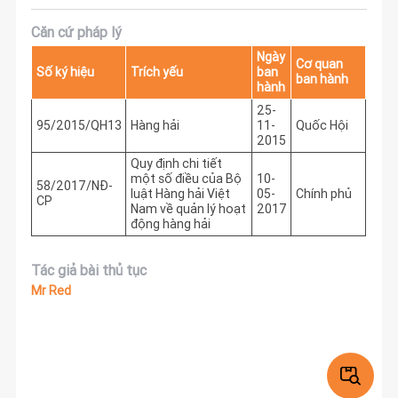
Căn cứ pháp lý
Ngày
Cơ quan
Số ký hiệu
Trích yếu
ban
ban hành
hành
25-
95/2015/QH13
Hàng hải
11-
Quốc Hội
2015
Quy định chi tiết
một số điều của Bộ
10-
58/2017/NĐ-
luật Hàng hải Việt
05-
Chính phủ
CP
Nam về quản lý hoạt
2017
động hàng hải
Tác giả bài thủ tục
Mr Red