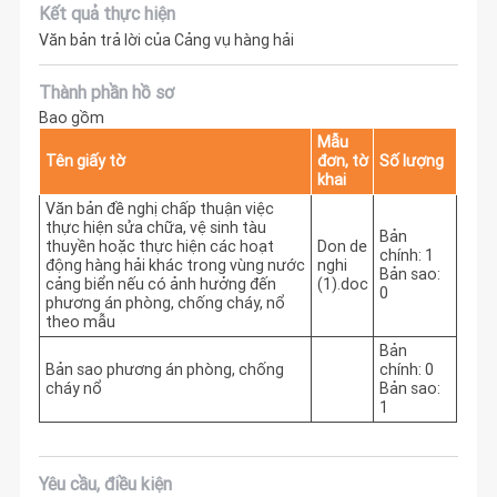
Kết quả thực hiện
Văn bản trả lời của Cảng vụ hàng hải
Thành phần hồ sơ
Bao gồm
Mẫu
Tên giấy tờ
đơn, tờ
Số lượng
khai
Văn bản đề nghị chấp thuận việc
thực hiện sửa chữa, vệ sinh tàu
Bản
thuyền hoặc thực hiện các hoạt
Don de
chính: 1
động hàng hải khác trong vùng nước
nghi
Bản sao:
cảng biển nếu có ảnh hưởng đến
(1).doc
0
phương án phòng, chống cháy, nổ
theo mẫu
Bản
Bản sao phương án phòng, chống
chính: 0
cháy nổ
Bản sao:
1
Yêu cầu, điều kiện