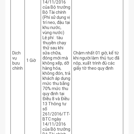
14/11/2016
của Bộ trưởng
Bộ Tài chính
(Phí sử dụng vị
trí neo, đậu tại
khu nước,
vùng nước)
Lệ phí : tàu
thuyền chạy
thử sau khi
Dịch
sửa chữa,
Chậm nhất 01 giờ, kể từ 
vụ
đóng mới mà
khi người làm thủ tục đã 
1 Giờ
bưu
không xếp, dỡ
nộp, xuất trình đủ các 
chính
hàng hóa,
giấy tờ theo quy định
không đón, trả
khách áp dụng
mức thu bằng
70% mức thu
quy định tại
Điều 8 và Điều
13 Thông tư
số
261/2016/TT-
BTC ngày
14/11/2016
của Bộ trưởng