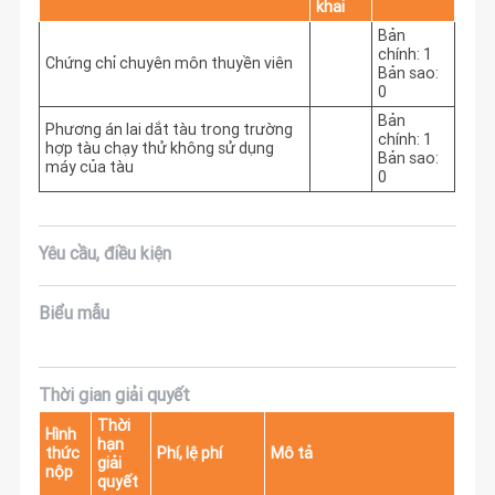
khai
Bản
chính: 1
Chứng chỉ chuyên môn thuyền viên
Bản sao:
0
Bản
Phương án lai dắt tàu trong trường
chính: 1
hợp tàu chạy thử không sử dụng
Bản sao:
máy của tàu
0
Yêu cầu, điều kiện
Biểu mẫu
Thời gian giải quyết
Thời
Hình
hạn
thức
Phí, lệ phí
Mô tả
giải
nộp
quyết