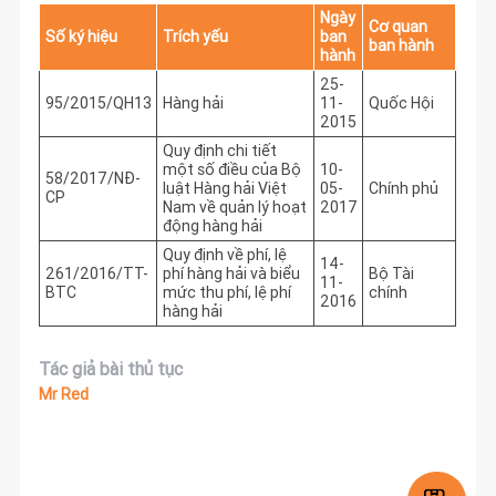
Ngày
Cơ quan
Số ký hiệu
Trích yếu
ban
ban hành
hành
25-
95/2015/QH13
Hàng hải
11-
Quốc Hội
2015
Quy định chi tiết
một số điều của Bộ
10-
58/2017/NĐ-
luật Hàng hải Việt
05-
Chính phủ
CP
Nam về quản lý hoạt
2017
động hàng hải
Quy định về phí, lệ
14-
261/2016/TT-
phí hàng hải và biểu
Bộ Tài
11-
BTC
mức thu phí, lệ phí
chính
2016
hàng hải
Tác giả bài thủ tục
Mr Red