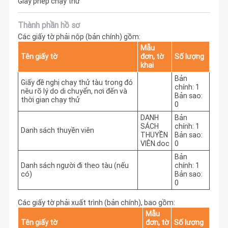
Giấy phép chạy thử
Thành phần hồ sơ
Các giấy tờ phải nộp (bản chính) gồm:
Mẫu
Tên giấy tờ
đơn, tờ
Số lượng
khai
Bản
Giấy đề nghị chạy thử tàu trong đó
chính: 1
nêu rõ lý do di chuyển, nơi đến và
Bản sao:
thời gian chạy thử
0
DANH
Bản
SÁCH
chính: 1
Danh sách thuyền viên
THUYỀN
Bản sao:
VIÊN.doc
0
Bản
Danh sách người đi theo tàu (nếu
chính: 1
có)
Bản sao:
0
Các giấy tờ phải xuất trình (bản chính), bao gồm:
Mẫu
Tên giấy tờ
đơn, tờ
Số lượng