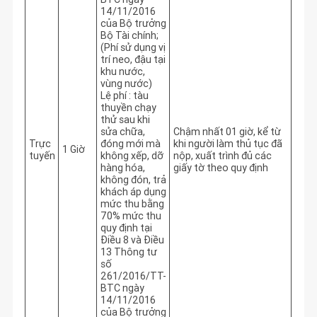
14/11/2016
của Bộ trưởng
Bộ Tài chính;
(Phí sử dụng vị
trí neo, đậu tại
khu nước,
vùng nước)
Lệ phí : tàu
thuyền chạy
thử sau khi
sửa chữa,
Chậm nhất 01 giờ, kể từ 
Trực
đóng mới mà
khi người làm thủ tục đã 
1 Giờ
tuyến
không xếp, dỡ
nộp, xuất trình đủ các 
hàng hóa,
giấy tờ theo quy định
không đón, trả
khách áp dụng
mức thu bằng
70% mức thu
quy định tại
Điều 8 và Điều
13 Thông tư
số
261/2016/TT-
BTC ngày
14/11/2016
của Bộ trưởng