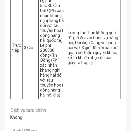
Lệ phí :
50USD/lần
USD (Phí xác
nhận kháng
nghị hàng hải
đối với tàu
thuyền hoạt
Trong thời hạn không quá 
động hàng
01 giờ đối với Cảng vụ hàng 
hải quốc tế)
hải, Đại diện Cảng vụ hàng 
Trực
Lệ phí :
3 Giờ
hải và 03 giờ đối với các cơ 
tiếp
200000
quan có thẩm quyền khác, 
đồng/lần
kể từ khi đã nhận đủ các 
Đồng (Phí
giấy tờ hợp lệ.
xác nhận
kháng nghị
hàng hải đối
với tàu
thuyền hoạt
động hàng
hải nội địa)
Dịch vụ bưu chính
Không
Lệ phí (đồng)