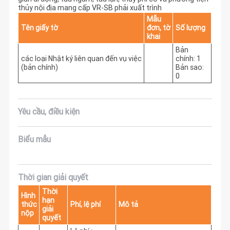
thủy nội địa mang cấp VR-SB phải xuất trình
Mẫu
Tên giấy tờ
đơn, tờ
Số lượng
khai
Bản
các loại Nhật ký liên quan đến vụ việc
chính: 1
(bản chính)
Bản sao:
0
Yêu cầu, điều kiện
Biểu mẫu
Thời gian giải quyết
Thời
Hình
hạn
thức
Phí, lệ phí
Mô tả
giải
nộp
quyết