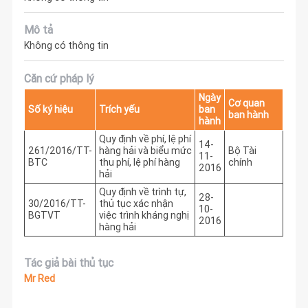
Mô tả
Không có thông tin
Căn cứ pháp lý
Ngày
Cơ quan
Số ký hiệu
Trích yếu
ban
ban hành
hành
Quy định về phí, lệ phí
14-
261/2016/TT-
hàng hải và biểu mức
Bộ Tài
11-
BTC
thu phí, lệ phí hàng
chính
2016
hải
Quy định về trình tự,
28-
30/2016/TT-
thủ tục xác nhận
10-
BGTVT
việc trình kháng nghị
2016
hàng hải
Tác giả bài thủ tục
Mr Red