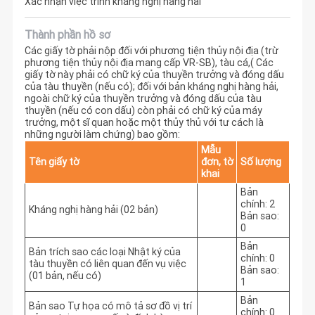
Xác nhận việc trình kháng nghị hàng hải
Thành phần hồ sơ
Các giấy tờ phải nộp đối với phương tiện thủy nội địa (trừ
phương tiện thủy nội địa mang cấp VR-SB), tàu cá,( Các
giấy tờ này phải có chữ ký của thuyền trưởng và đóng dấu
của tàu thuyền (nếu có); đối với bản kháng nghị hàng hải,
ngoài chữ ký của thuyền trưởng và đóng dấu của tàu
thuyền (nếu có con dấu) còn phải có chữ ký của máy
trưởng, một sĩ quan hoặc một thủy thủ với tư cách là
những người làm chứng) bao gồm:
Mẫu
Tên giấy tờ
đơn, tờ
Số lượng
khai
Bản
chính: 2
Kháng nghị hàng hải (02 bản)
Bản sao:
0
Bản
Bản trích sao các loại Nhật ký của
chính: 0
tàu thuyền có liên quan đến vụ việc
Bản sao:
(01 bản, nếu có)
1
Bản
Bản sao Tự họa có mô tả sơ đồ vị trí
chính: 0