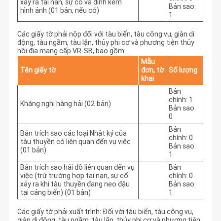
xảy ra tai nạn, sự cố và đính kèm
Bản sao:
hình ảnh (01 bản, nếu có)
1
Các giấy tờ phải nộp đối với tàu biển, tàu công vụ, giàn di
động, tàu ngầm, tàu lặn, thủy phi cơ và phương tiện thủy
nội địa mang cấp VR-SB, bao gồm:
Mẫu
Tên giấy tờ
đơn, tờ
Số lượng
khai
Bản
chính: 1
Kháng nghị hàng hải (02 bản)
Bản sao:
0
Bản
Bản trích sao các loại Nhật ký của
chính: 0
tàu thuyền có liên quan đến vụ việc
Bản sao:
(01 bản)
1
Bản trích sao hải đồ liên quan đến vụ
Bản
việc (trừ trường hợp tai nạn, sự cố
chính: 0
xảy ra khi tàu thuyền đang neo đậu
Bản sao:
tại cảng biển) (01 bản)
1
Các giấy tờ phải xuất trình: Đối với tàu biển, tàu công vụ,
giàn di động, tàu ngầm, tàu lặn, thủy phi cơ và phương tiện