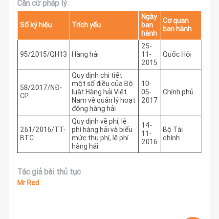
Căn cứ pháp lý
Ngày
Cơ quan
Số ký hiệu
Trích yếu
ban
ban hành
hành
25-
95/2015/QH13
Hàng hải
11-
Quốc Hội
2015
Quy định chi tiết
một số điều của Bộ
10-
58/2017/NĐ-
luật Hàng hải Việt
05-
Chính phủ
CP
Nam về quản lý hoạt
2017
động hàng hải
Quy định về phí, lệ
14-
261/2016/TT-
phí hàng hải và biểu
Bộ Tài
11-
BTC
mức thu phí, lệ phí
chính
2016
hàng hải
Tác giả bài thủ tục
Mr Red