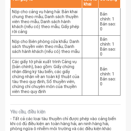
khai
Nộp cho cảng vụ hàng hải: Bản khai
Bản
chung theo mẫu; Danh sách thuyền
chính: 1
viên theo mẫu; Danh sách hành
Bản sao:
khách (nếu có) theo mẫu; Giấy phép
0
rời cảng
Bản
Nộp cho Biên phòng cửa khẩu: Danh
chính: 1
sách thuyền viên theo mẫu; Danh
Bản sao:
sách hành khách (nếu có) theo mẫu.
0
Các giấy tờ phải xuất trình Cảng vụ
(bản chính), bao gồm: Giấy chứng
Bản
nhận đăng ký tàu biển, các giấy
chính: 1
chứng nhận về an toàn kỹ thuật của
Bản sao:
tàu theo quy định, Sổ thuyền viên,
0
chứng chỉ chuyên môn của thuyền
viên theo quy định
Yêu cầu, điều kiện
- Tất cả các loại tàu thuyền chỉ được phép vào cảng biển
khi có đủ điều kiện an toàn hàng hải, an ninh hàng hải,
phòng ngừa ô nhiễm môi trường và các điều kiện khác