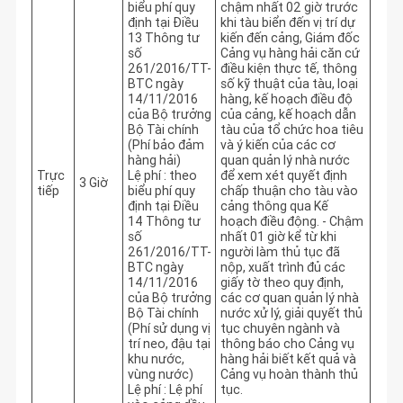
biểu phí quy
chậm nhất 02 giờ trước 
định tại Điều
khi tàu biển đến vị trí dự 
13 Thông tư
kiến đến cảng, Giám đốc 
số
Cảng vụ hàng hải căn cứ 
261/2016/TT-
điều kiện thực tế, thông 
BTC ngày
số kỹ thuật của tàu, loại 
14/11/2016
hàng, kế hoạch điều độ 
của Bộ trưởng
của cảng, kế hoạch dẫn 
Bộ Tài chính
tàu của tổ chức hoa tiêu 
(Phí bảo đảm
và ý kiến của các cơ 
hàng hải)
quan quản lý nhà nước 
Trực
Lệ phí : theo
để xem xét quyết định 
3 Giờ
tiếp
biểu phí quy
chấp thuận cho tàu vào 
định tại Điều
cảng thông qua Kế 
14 Thông tư
hoạch điều động. - Chậm 
số
nhất 01 giờ kể từ khi 
261/2016/TT-
người làm thủ tục đã 
BTC ngày
nộp, xuất trình đủ các 
14/11/2016
giấy tờ theo quy định, 
của Bộ trưởng
các cơ quan quản lý nhà 
Bộ Tài chính
nước xử lý, giải quyết thủ 
(Phí sử dụng vị
tục chuyên ngành và 
trí neo, đậu tại
thông báo cho Cảng vụ 
khu nước,
hàng hải biết kết quả và 
vùng nước)
Cảng vụ hoàn thành thủ 
Lệ phí : Lệ phí
tục.