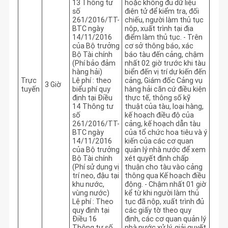
13 Thông tư
hoặc không đủ dữ liệu 
số
điện tử để kiểm tra, đối 
261/2016/TT-
chiếu, người làm thủ tục 
BTC ngày
nộp, xuất trình tại địa 
14/11/2016
điểm làm thủ tục. - Trên 
của Bộ trưởng
cơ sở thông báo, xác 
Bộ Tài chính
báo tàu đến cảng, chậm 
(Phí bảo đảm
nhất 02 giờ trước khi tàu 
hàng hải)
biển đến vị trí dự kiến đến 
Trực
Lệ phí : theo
cảng, Giám đốc Cảng vụ 
3 Giờ
tuyến
biểu phí quy
hàng hải căn cứ điều kiện 
định tại Điều
thực tế, thông số kỹ 
14 Thông tư
thuật của tàu, loại hàng, 
số
kế hoạch điều độ của 
261/2016/TT-
cảng, kế hoạch dẫn tàu 
BTC ngày
của tổ chức hoa tiêu và ý 
14/11/2016
kiến của các cơ quan 
của Bộ trưởng
quản lý nhà nước để xem 
Bộ Tài chính
xét quyết định chấp 
(Phí sử dụng vị
thuận cho tàu vào cảng 
trí neo, đậu tại
thông qua Kế hoạch điều 
khu nước,
động. - Chậm nhất 01 giờ 
vùng nước)
kể từ khi người làm thủ 
Lệ phí : Theo
tục đã nộp, xuất trình đủ 
quy định tại
các giấy tờ theo quy 
Điều 16
định, các cơ quan quản lý 
Thông tư số
nhà nước xử lý, giải quyết 