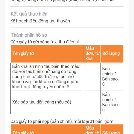
Kết quả thực hiện
Kế hoạch điều động tàu thuyền
Thành phần hồ sơ
Các giấy tờ gửi bằng fax, thư điện tử
Mẫu
Tên giấy tờ
đơn, tờ
Số lượng
khai
Bản khai an ninh tàu biển theo mẫu:
Bản
đối với tàu biển chở hàng có tổng
chính: 1
dung tích từ 500 trở lên, tàu chở
Bản sao:
khách và giàn khoan di động ngoài
0
khơi hoạt động tuyến quốc tế
Bản
chính: 1
Xác báo tàu đến cảng (nếu có)
Bản sao:
0
Các giấy tờ phải nộp (bản chính), mỗi loại 01 bản, gồm
Mẫu
Tên giấy tờ
đơn, tờ
Số lượng