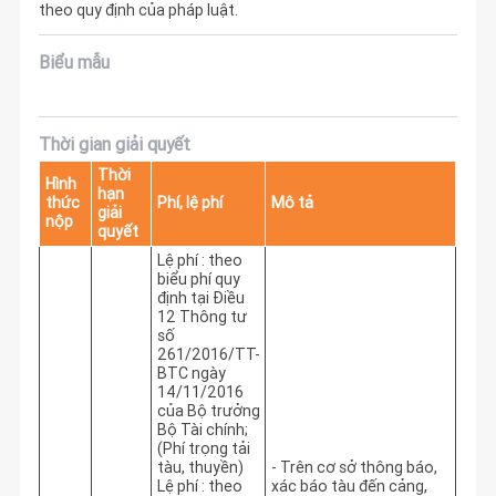
theo quy định của pháp luật.
Biểu mẫu
Thời gian giải quyết
Thời
Hình
hạn
thức
Phí, lệ phí
Mô tả
giải
nộp
quyết
Lệ phí : theo
biểu phí quy
định tại Điều
12 Thông tư
số
261/2016/TT-
BTC ngày
14/11/2016
của Bộ trưởng
Bộ Tài chính;
(Phí trọng tải
tàu, thuyền)
- Trên cơ sở thông báo, 
Lệ phí : theo
xác báo tàu đến cảng, 