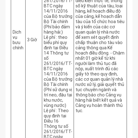
261/2016/TT-
điều kiện thực tế, thông 
BTC ngày
số kỹ thuật của tàu, loại 
14/11/2016
hàng, kế hoạch điều độ 
của Bộ trưởng
của cảng, kế hoạch dẫn 
Bộ Tài chính
tàu của tổ chức hoa tiêu 
(Phí bảo đảm
và ý kiến của các cơ 
Dịch
hàng hải:)
quan quản lý nhà nước 
vụ
Lệ phí : theo
để xem xét quyết định 
3 Giờ
bưu
biểu phí quy
chấp thuận cho tàu vào 
chính
định tại Điều
cảng thông qua Kế 
14 Thông tư
hoạch điều động. - Chậm 
số
nhất 01 giờ kể từ khi 
261/2016/TT-
người làm thủ tục đã 
BTC ngày
nộp, xuất trình đủ các 
14/11/2016
giấy tờ theo quy định, 
của Bộ trưởng
các cơ quan quản lý nhà 
Bộ Tài chính
nước xử lý, giải quyết thủ 
(Phí sử dụng vị
tục chuyên ngành và 
trí neo, đậu tại
thông báo cho Cảng vụ 
khu nước,
hàng hải biết kết quả và 
vùng nước)
Cảng vụ hoàn thành thủ 
Lệ phí : Theo
tục.
quy định tại
Điều 16
Thông tư số
261/2016/TT-
BTC ngày