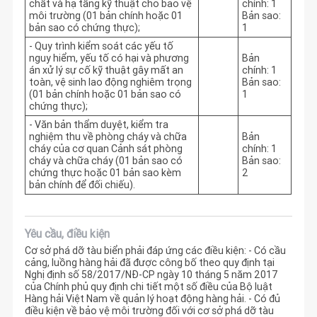
chất và hạ tầng kỹ thuật cho bảo vệ
chính: 1
môi trường (01 bản chính hoặc 01
Bản sao:
bản sao có chứng thực);
1
- Quy trình kiểm soát các yếu tố
nguy hiểm, yếu tố có hại và phương
Bản
án xử lý sự cố kỹ thuật gây mất an
chính: 1
toàn, vệ sinh lao động nghiêm trọng
Bản sao:
(01 bản chính hoặc 01 bản sao có
1
chứng thực);
- Văn bản thẩm duyệt, kiểm tra
nghiệm thu về phòng cháy và chữa
Bản
cháy của cơ quan Cảnh sát phòng
chính: 1
cháy và chữa cháy (01 bản sao có
Bản sao:
chứng thực hoặc 01 bản sao kèm
2
bản chính để đối chiếu).
Yêu cầu, điều kiện
Cơ sở phá dỡ tàu biển phải đáp ứng các điều kiện: - Có cầu
cảng, luồng hàng hải đã được công bố theo quy định tại
Nghị định số 58/2017/NĐ-CP ngày 10 tháng 5 năm 2017
của Chính phủ quy định chi tiết một số điều của Bộ luật
Hàng hải Việt Nam về quản lý hoạt động hàng hải. - Có đủ
điều kiện về bảo vệ môi trường đối với cơ sở phá dỡ tàu