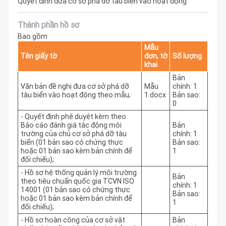
Quyết định đưa cơ sở phá dỡ tàu biển vào hoạt động
Thành phần hồ sơ
Bao gồm
Mẫu
Tên giấy tờ
đơn, tờ
Số lượng
khai
Bản
Văn bản đề nghị đưa cơ sở phá dỡ
Mẫu
chính: 1
tàu biển vào hoạt động theo mẫu;
1.docx
Bản sao:
0
- Quyết định phê duyệt kèm theo
Báo cáo đánh giá tác động môi
Bản
trường của chủ cơ sở phá dỡ tàu
chính: 1
biển (01 bản sao có chứng thực
Bản sao:
hoặc 01 bản sao kèm bản chính để
1
đối chiếu);
- Hồ sơ hệ thống quản lý môi trường
Bản
theo tiêu chuẩn quốc gia TCVN ISO
chính: 1
14001 (01 bản sao có chứng thực
Bản sao:
hoặc 01 bản sao kèm bản chính để
1
đối chiếu);
- Hồ sơ hoàn công của cơ sở vật
Bản