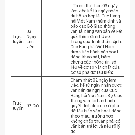
- Trong thời hạn 03 ngày 
làm việc kể từ ngày nhận 
đủ hồ sơ hợp lệ, Cục Hàng 
hải Việt Nam thẩm định và 
báo cáo Bộ Giao thông 
03
vận tải bằng văn bản về kết 
Trực
Ngày
quả thẩm định hồ sơ. 
tuyến
làm
Trong quá trình thẩm định, 
việc
Cục Hàng hải Việt Nam 
được tiến hành các hoạt 
động: khảo sát, kiểm 
chứng các thông tin, số 
liệu về cơ sở vật chất của 
cơ sở phá dỡ tàu biển;
Chậm nhất 02 ngày làm 
việc, kể từ ngày nhận được 
văn bản đề nghị của Cục 
Hàng hải Việt Nam, Bộ Giao 
thông vận tải ban hành 
Trực
02 Giờ
quyết định đưa cơ sở phá 
tuyến
dỡ tàu biển vào hoạt động 
theo mẫu; trường hợp 
không chấp thuận phải có 
văn bản trả lời và nêu rõ lý 
do.