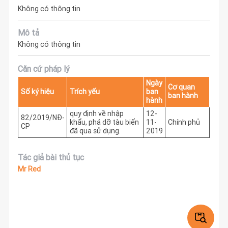
Không có thông tin
Mô tả
Không có thông tin
Căn cứ pháp lý
Ngày
Cơ quan
Số ký hiệu
Trích yếu
ban
ban hành
hành
quy định về nhập
12-
82/2019/NĐ-
khẩu, phá dỡ tàu biển
11-
Chính phủ
CP
đã qua sử dụng.
2019
Tác giả bài thủ tục
Mr Red