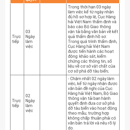
Trong thời hạn 03 ngày 
làm việc kể từ ngày nhận 
đủ hồ sơ hợp lệ, Cục Hàng 
hải Việt Nam thẩm định và 
báo cáo Bộ Giao thông 
03
vận tải bằng văn bản về kết 
Trực
Ngày
quả thẩm định hồ sơ. 
tiếp
làm
Trong quá trình thẩm định, 
việc
Cục Hàng hải Việt Nam 
được tiến hành các hoạt 
động: khảo sát, kiểm 
chứng các thông tin, số 
liệu về cơ sở vật chất của 
cơ sở phá dỡ tàu biển;
- Chậm nhất 02 ngày làm 
việc, kể từ ngày nhận được 
văn bản đề nghị của Cục 
Hàng hải Việt Nam, Bộ Giao 
02
thông vận tải ban hành 
Trực
Ngày
quyết định đưa cơ sở phá 
tiếp
làm
dỡ tàu biển vào hoạt động 
việc
theo mẫu; trường hợp 
không chấp thuận phải có 
văn bản trả lời và nêu rõ lý 
do.