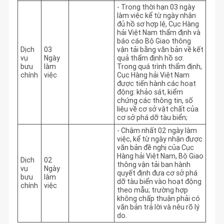
- Trong thời hạn 03 ngày 
làm việc kể từ ngày nhận 
đủ hồ sơ hợp lệ, Cục Hàng 
hải Việt Nam thẩm định và 
báo cáo Bộ Giao thông 
Dịch
03
vận tải bằng văn bản về kết 
vụ
Ngày
quả thẩm định hồ sơ. 
bưu
làm
Trong quá trình thẩm định, 
chính
việc
Cục Hàng hải Việt Nam 
được tiến hành các hoạt 
động: khảo sát, kiểm 
chứng các thông tin, số 
liệu về cơ sở vật chất của 
cơ sở phá dỡ tàu biển;
- Chậm nhất 02 ngày làm 
việc, kể từ ngày nhận được 
văn bản đề nghị của Cục 
Hàng hải Việt Nam, Bộ Giao 
Dịch
02
thông vận tải ban hành 
vụ
Ngày
quyết định đưa cơ sở phá 
bưu
làm
dỡ tàu biển vào hoạt động 
chính
việc
theo mẫu; trường hợp 
không chấp thuận phải có 
văn bản trả lời và nêu rõ lý 
do.