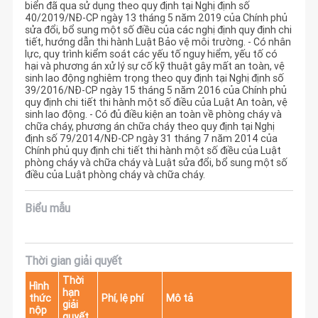
biển đã qua sử dụng theo quy định tại Nghị định số
40/2019/NĐ-CP ngày 13 tháng 5 năm 2019 của Chính phủ
sửa đổi, bổ sung một số điều của các nghị định quy định chi
tiết, hướng dẫn thi hành Luật Bảo vệ môi trường. - Có nhân
lực, quy trình kiểm soát các yếu tố nguy hiểm, yếu tố có
hại và phương án xử lý sự cố kỹ thuật gây mất an toàn, vệ
sinh lao động nghiêm trọng theo quy định tại Nghị định số
39/2016/NĐ-CP ngày 15 tháng 5 năm 2016 của Chính phủ
quy định chi tiết thi hành một số điều của Luật An toàn, vệ
sinh lao động. - Có đủ điều kiện an toàn về phòng cháy và
chữa cháy, phương án chữa cháy theo quy định tại Nghị
định số 79/2014/NĐ-CP ngày 31 tháng 7 năm 2014 của
Chính phủ quy định chi tiết thi hành một số điều của Luật
phòng cháy và chữa cháy và Luật sửa đổi, bổ sung một số
điều của Luật phòng cháy và chữa cháy.
Biểu mẫu
Thời gian giải quyết
Thời
Hình
hạn
thức
Phí, lệ phí
Mô tả
giải
nộp
quyết