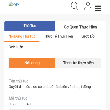
Thủ Tục
Cơ Quan Thực Hiện
Nội Dung Thủ Tục
Thực Tế Thực Hiện
Lược Đồ
Bình Luận
Nội dung
Trình tự thực hiện
Tên thủ tục
Quyết định đưa cơ sở phá dỡ tàu biển vào hoạt động
Mã thủ tục
LGZ-1.000940